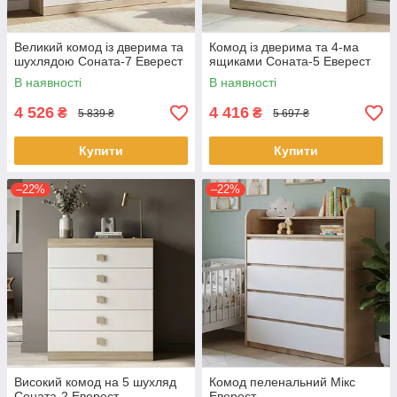
Великий комод із дверима та
Комод із дверима та 4-ма
шухлядою Соната-7 Еверест
ящиками Соната-5 Еверест
В наявності
В наявності
4 526
4 416
₴
₴
5 839 ₴
5 697 ₴
Купити
Купити
–22%
–22%
Високий комод на 5 шухляд
Комод пеленальний Мікс
Соната-2 Еверест
Еверест