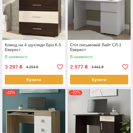
Комод на 4 шухляди Бріз К-5
Стіл письмовий Лайт СЛ-1
Еверест
Еверест
В наявності
В наявності
3 297
2 977
₴
₴
4 254 ₴
3 841 ₴
Купити
Купити
–22%
–22%