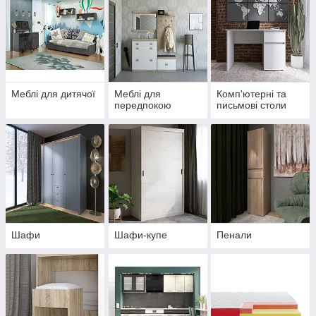
Меблі для дитячої
Меблі для
Комп'ютерні та
передпокою
письмові столи
Шафи
Шафи-купе
Пенали