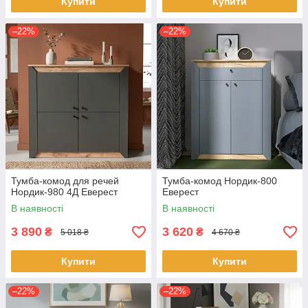
Купити
Купити
–22%
–22%
Тумба-комод для речей
Тумба-комод Нордик-800
Нордик-980 4Д Еверест
Еверест
В наявності
В наявності
3 890
3 620
₴
₴
5 018 ₴
4 670 ₴
Купити
Купити
–22%
–22%