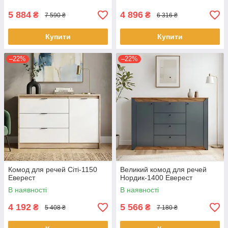
5 884
4 896
₴
₴
7 590 ₴
6 316 ₴
Купити
Купити
–22%
–22%
Комод для речей Сіті-1150
Великий комод для речей
Еверест
Нордик-1400 Еверест
В наявності
В наявності
4 192
5 566
₴
₴
5 408 ₴
7 180 ₴