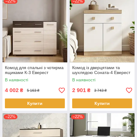
–22%
–22%
Комод для спальні з чотирма
Комод із дверцятами та
ящиками К-3 Еверест
шухлядою Соната-4 Еверест
В наявності
В наявності
4 002
2 901
₴
₴
5 163 ₴
3 743 ₴
Купити
Купити
–22%
–22%