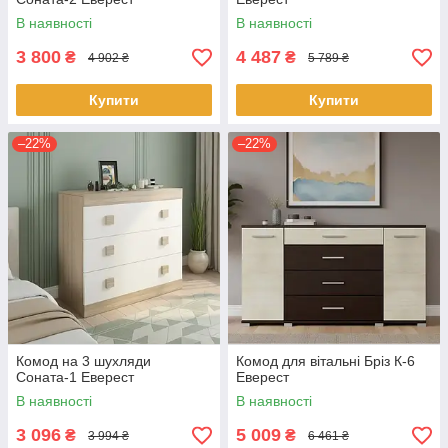
В наявності
В наявності
3 800
4 487
₴
₴
4 902 ₴
5 789 ₴
Купити
Купити
–22%
–22%
Комод на 3 шухляди
Комод для вітальні Бріз К-6
Соната-1 Еверест
Еверест
В наявності
В наявності
3 096
5 009
₴
₴
3 994 ₴
6 461 ₴