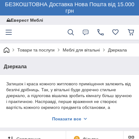
БЕЗКОШТОВНА Доставка Нова Пошта від 15.000
грн
⛰️Еверест Меблі
Товари та послуги
Меблі для вітальні
Дзеркала
Дзеркала
Затишок і краса кожного житлового приміщення залежить від
безлічі дрібниць. Так, у вітальні буде доречно стильне
дзеркало, а підлогова вішалка зробить кімнату більш зручною
і практичною. Насправді, перше враження не створює
вартість кожного окремого предмета обстановки, а
поєднання усіх використаних аксесуарів.
Показати все
Компания по производству экологически безопасной мебели
«Эверест Мебель» предлагает большой выбор товаров,
которые прекрасно сочетаются и доступны любому
Сортування
0
Фільтри