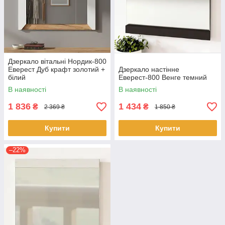
Дзеркало вітальні Нордик-800
Еверест Дуб крафт золотий +
Дзеркало настінне
білий
Еверест-800 Венге темний
В наявності
В наявності
1 836
1 434
₴
₴
2 369 ₴
1 850 ₴
Купити
Купити
–22%