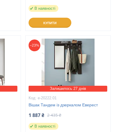
В наявності
КУПИТИ
–23%
Залишилось 27 днів
е-20222.01
Вішак Тандем із дзеркалом Еверест
1 887 ₴
2 435 ₴
В наявності