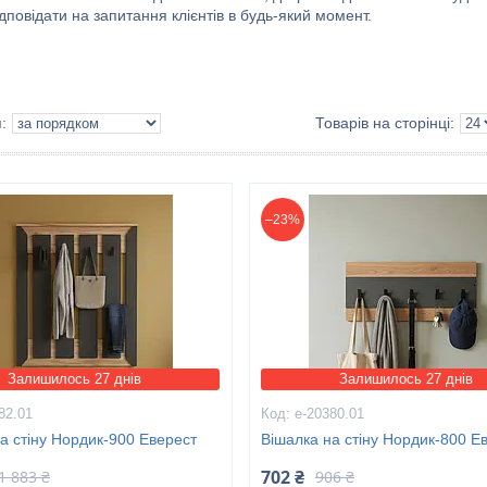
дповідати на запитання клієнтів в будь-який момент.
–23%
Залишилось 27 днів
Залишилось 27 днів
82.01
е-20380.01
а стіну Нордик-900 Еверест
Вішалка на стіну Нордик-800 Е
702 ₴
1 883 ₴
906 ₴