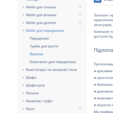
Меблі для спальні
Меблі для вітальні
Затишок і к
практичною
Меблі для дитячої
аксесуарів.
Меблі для передпокою
Компанія п
доступні б
Передпокої
Тумби для взуття
Підлого
Вішалки
Комплекти для передпокою
Пропонован
Комп'ютерні та письмові столи
● красивим
Шафи
● простото
● безпекою
Шафи-купе
● довговічн
Пенали
● можливіст
Банкетки і пуфи
● міцністю 
Кухні
Ми приймає