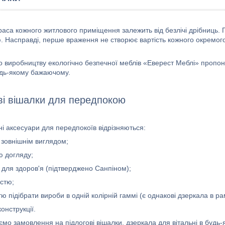
раса кожного житлового приміщення залежить від безлічі дрібниць. 
. Насправді, перше враження не створює вартість кожного окремого
о виробництву екологічно безпечної меблів «Еверест Меблі» пропону
удь-якому бажаючому.
ві вішалки для передпокою
і аксесуари для передпокоїв відрізняються:
 зовнішнім виглядом;
ю догляду;
 для здоров'я (підтверджено Санпіном);
істю;
ю підібрати вироби в одній колірній гаммі (є однакові дзеркала в рама
конструкції.
мо замовлення на підлогові вішалки, дзеркала для вітальні в будь-