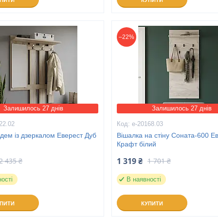
УПИТИ
КУПИТИ
–22%
Залишилось 27 днів
Залишилось 27 днів
22.02
е-20168.03
дем із дзеркалом Еверест Дуб
Вішалка на стіну Соната-600 Е
Крафт білий
1 319 ₴
2 435 ₴
1 701 ₴
ності
В наявності
УПИТИ
КУПИТИ