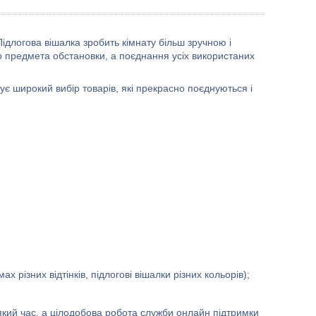
Підлогова вішалка зробить кімнату більш зручною і
 предмета обстановки, а поєднання усіх використаних
є широкий вибір товарів, які прекрасно поєднуються і
х різних відтінків, підлогові вішалки різних кольорів);
який час, а цілодобова робота служби онлайн підтримки