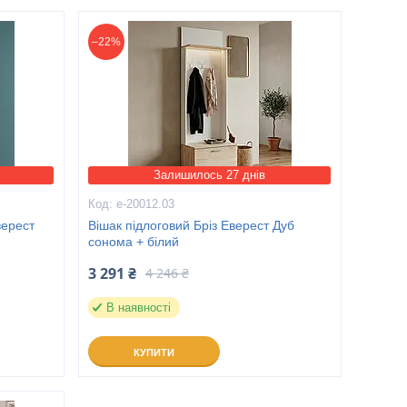
–22%
Залишилось 27 днів
е-20012.03
верест
Вішак підлоговий Бріз Еверест Дуб
сонома + білий
3 291 ₴
4 246 ₴
В наявності
КУПИТИ