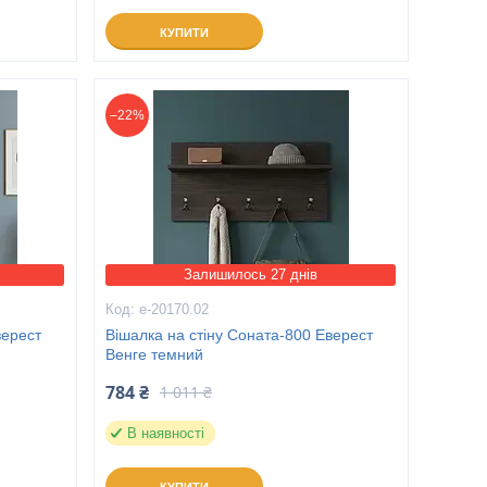
КУПИТИ
–22%
Залишилось 27 днів
е-20170.02
верест
Вішалка на стіну Соната-800 Еверест
Венге темний
784 ₴
1 011 ₴
В наявності