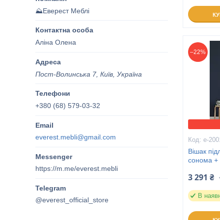
⛰️Еверест Меблі
К
Аліна Олена
–22%
Пост-Волинська 7, Київ, Україна
+380 (68) 579-03-32
everest.mebli@gmail.com
е-200
Вішак під
сонома +
https://m.me/everest.mebli
3 291 ₴
В наяв
@everest_official_store