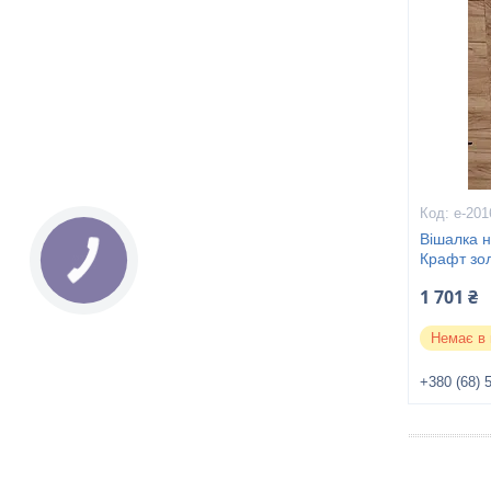
е-201
Вішалка н
Крафт зо
1 701 ₴
Немає в 
+380 (68) 