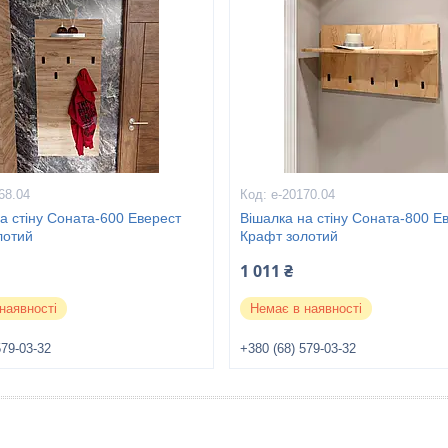
68.04
е-20170.04
а стіну Соната-600 Еверест
Вішалка на стіну Соната-800 Е
лотий
Крафт золотий
1 011 ₴
наявності
Немає в наявності
579-03-32
+380 (68) 579-03-32