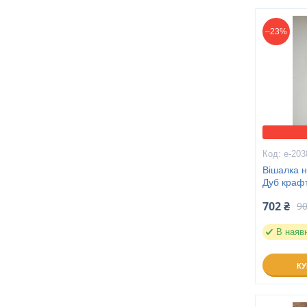
–23%
е-203
Вішалка н
Дуб крафт
702 ₴
90
В наяв
К