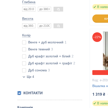
Глибина
В наяв
Висота
К
Колір
–22%
Венге + дуб молочний
1
Венге темний
3
Дуб крафт золотий + білий
2
Дуб крафт золотий + графіт
2
Дуб сонома
3
Ще 4
е-201
Вішалка н
КОНТАКТИ
1 319 ₴
В наяв