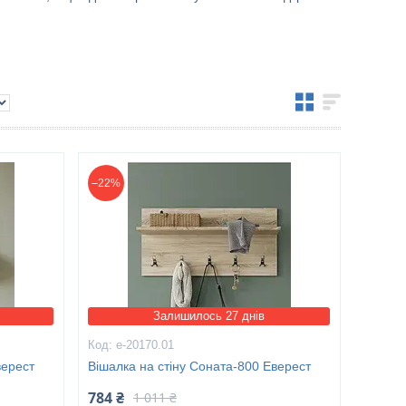
–22%
Залишилось 27 днів
е-20170.01
верест
Вішалка на стіну Соната-800 Еверест
784 ₴
1 011 ₴