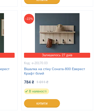
КУПИТИ
–22%
Залишилось 27 днів
е-20170.03
верест
Вішалка на стіну Соната-800 Еверест
Крафт білий
784 ₴
1 011 ₴
В наявності
КУПИТИ