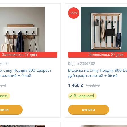
–22%
Залишилось 27 днів
Залишилось 27 днів
80.02
е-20382.02
а стіну Нордик-800 Еверест
Вішалка на стіну Нордик-900 Е
 золотий + білий
Дуб крафт золотий + білий
1 460 ₴
6 ₴
1 883 ₴
ності
В наявності
УПИТИ
КУПИТИ