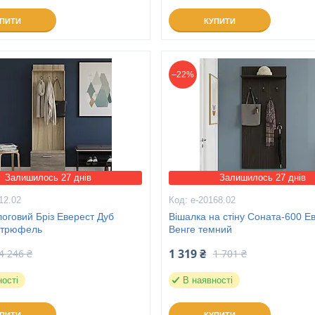
УПИТИ
КУПИТИ
–22%
Залишилось 27 днів
Залишилось 27 днів
12.02
е-20168.02
логовий Бріз Еверест Дуб
Вішалка на стіну Соната-600 Е
 трюфель
Венге темний
1 319 ₴
4 246 ₴
1 701 ₴
ності
В наявності