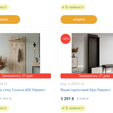
ності
В наявності
УПИТИ
КУПИТИ
–22%
Залишилось 27 днів
Залишилось 27 днів
68.01
е-20012.01
а стіну Соната-600 Еверест
Вішак підлоговий Бріз Еверест
3 291 ₴
1 701 ₴
4 246 ₴
ності
В наявності