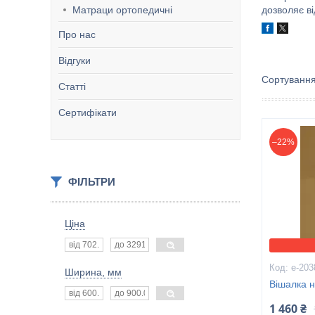
Матраци ортопедичні
дозволяє ві
Про нас
Відгуки
Статті
Сертифікати
–22%
ФІЛЬТРИ
Ціна
е-203
Ширина, мм
Вішалка н
1 460 ₴