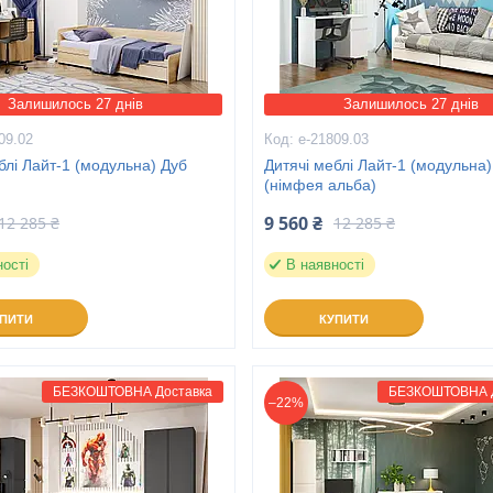
Залишилось 27 днів
Залишилось 27 днів
09.02
е-21809.03
блі Лайт-1 (модульна) Дуб
Дитячі меблі Лайт-1 (модульна)
(німфея альба)
9 560 ₴
12 285 ₴
12 285 ₴
ності
В наявності
УПИТИ
КУПИТИ
БЕЗКОШТОВНА Доставка
БЕЗКОШТОВНА Д
–22%