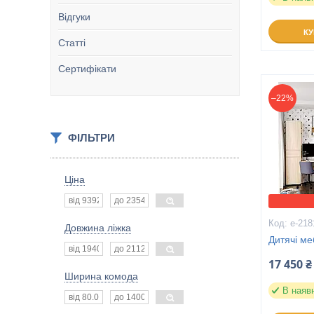
Відгуки
К
Статті
Сертифікати
–22%
ФІЛЬТРИ
Ціна
е-218
Довжина ліжка
Дитячі ме
17 450 ₴
Ширина комода
В наяв