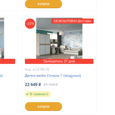
КУПИТИ
БЕЗКОШТОВНА Доставка
–22%
Залишилось 27 днів
е-21785.01
і)
Дитячі меблі Соната-7 (модульні)
22 649 ₴
29 104 ₴
В наявності
КУПИТИ