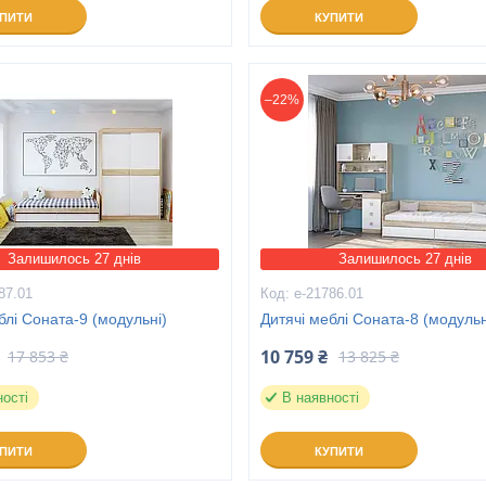
УПИТИ
КУПИТИ
–22%
Залишилось 27 днів
Залишилось 27 днів
87.01
е-21786.01
блі Соната-9 (модульні)
Дитячі меблі Соната-8 (модульн
10 759 ₴
17 853 ₴
13 825 ₴
ності
В наявності
УПИТИ
КУПИТИ