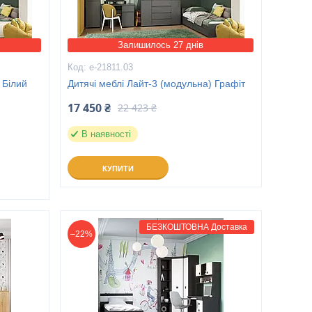
Залишилось 27 днів
е-21811.03
 Білий
Дитячі меблі Лайт-3 (модульна) Графіт
17 450 ₴
22 423 ₴
В наявності
КУПИТИ
БЕЗКОШТОВНА Доставка
–22%