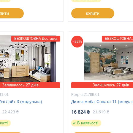
УПИТИ
КУПИТИ
БЕЗКОШТОВНА Доставка
БЕЗКОШТОВНА Д
–22%
Залишилось 27 днів
Залишилось 27 днів
11.01
е-21789.01
блі Лайт-3 (модульна)
Дитячі меблі Соната-11 (модуль
16 824 ₴
22 423 ₴
21 619 ₴
ності
В наявності