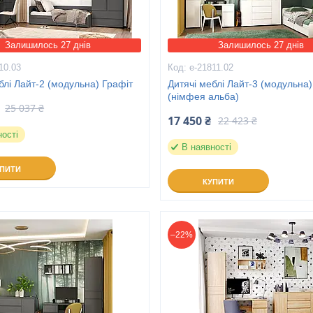
Залишилось 27 днів
Залишилось 27 днів
10.03
е-21811.02
блі Лайт-2 (модульна) Графіт
Дитячі меблі Лайт-3 (модульна)
(німфея альба)
25 037 ₴
17 450 ₴
22 423 ₴
ності
В наявності
УПИТИ
КУПИТИ
–22%