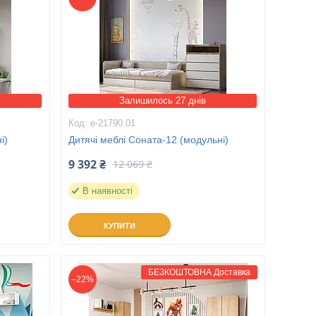
Залишилось 27 днів
е-21790.01
і)
Дитячі меблі Соната-12 (модульні)
9 392 ₴
12 069 ₴
В наявності
КУПИТИ
БЕЗКОШТОВНА Доставка
–22%