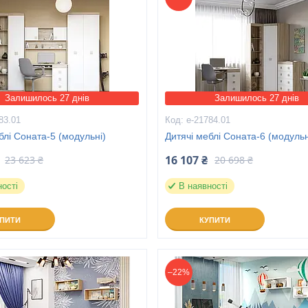
Залишилось 27 днів
Залишилось 27 днів
83.01
е-21784.01
блі Соната-5 (модульні)
Дитячі меблі Соната-6 (модульн
16 107 ₴
23 623 ₴
20 698 ₴
ності
В наявності
УПИТИ
КУПИТИ
–22%