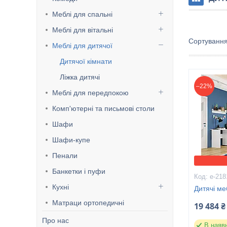
Меблі для спальні
Меблі для вітальні
Меблі для дитячої
Дитячої кімнати
Ліжка дитячі
–22%
Меблі для передпокою
Комп'ютерні та письмові столи
Шафи
Шафи-купе
Пенали
Банкетки і пуфи
е-218
Кухні
Дитячі ме
Матраци ортопедичні
19 484 ₴
Про нас
В наяв