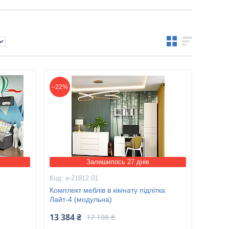
–22%
Залишилось 27 днів
е-21812.01
Комплект меблів в кімнату підлітка
Лайт-4 (модульна)
13 384 ₴
17 198 ₴