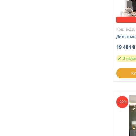
е-218
Дитячі ме
19 484 ₴
В наяв
К
–22%