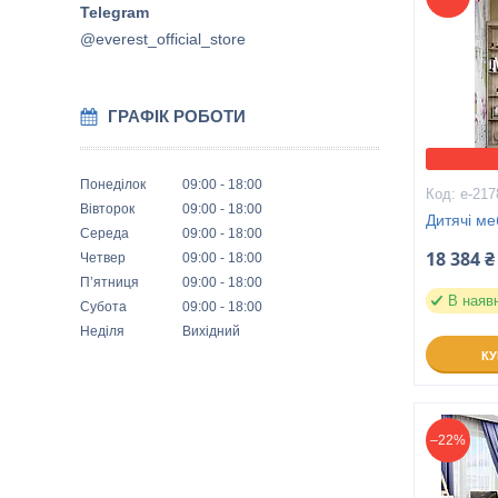
@everest_official_store
ГРАФІК РОБОТИ
Понеділок
09:00
18:00
е-217
Вівторок
09:00
18:00
Дитячі ме
Середа
09:00
18:00
18 384 ₴
Четвер
09:00
18:00
Пʼятниця
09:00
18:00
В наяв
Субота
09:00
18:00
Неділя
Вихідний
К
–22%