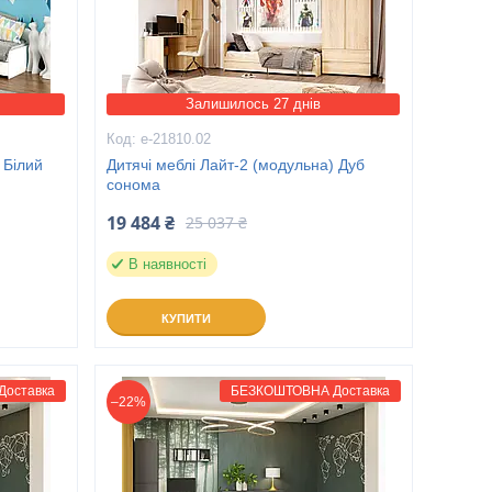
Залишилось 27 днів
е-21810.02
 Білий
Дитячі меблі Лайт-2 (модульна) Дуб
сонома
19 484 ₴
25 037 ₴
В наявності
КУПИТИ
оставка
БЕЗКОШТОВНА Доставка
–22%