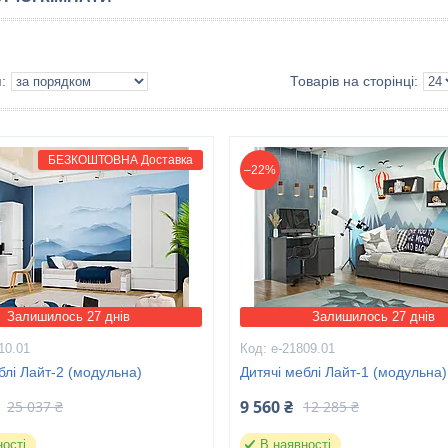
БЕЗКОШТОВНА Доставка
–22%
Залишилось 27 днів
Залишилось 27 днів
10.01
е-21809.01
блі Лайт-2 (модульна)
Дитячі меблі Лайт-1 (модульна)
9 560 ₴
25 037 ₴
12 285 ₴
ності
В наявності