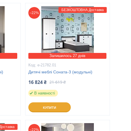
БЕЗКОШТОВНА Доставка
–22%
Залишилось 27 днів
е-21782.01
і)
Дитячі меблі Соната-3 (модульні)
16 824 ₴
21 619 ₴
В наявності
КУПИТИ
оставка
–22%