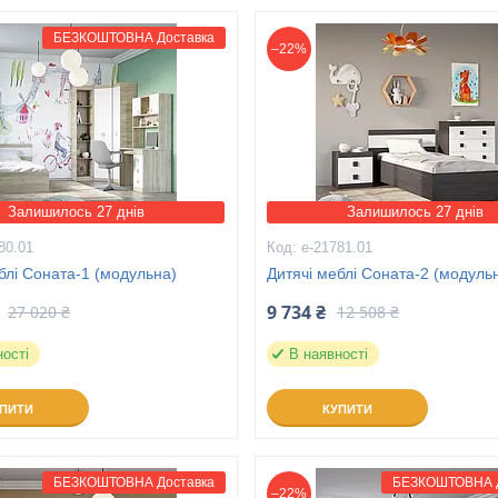
БЕЗКОШТОВНА Доставка
–22%
Залишилось 27 днів
Залишилось 27 днів
80.01
е-21781.01
блі Соната-1 (модульна)
Дитячі меблі Соната-2 (модульн
9 734 ₴
27 020 ₴
12 508 ₴
ності
В наявності
УПИТИ
КУПИТИ
БЕЗКОШТОВНА Доставка
БЕЗКОШТОВНА Д
–22%