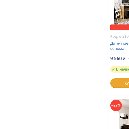
е-218
Дитячі ме
сонома
9 560 ₴
В наяв
К
–22%