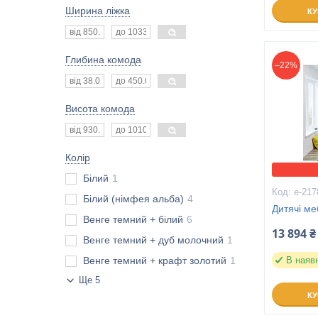
Ширина ліжка
К
Глибина комода
–22%
Висота комода
Колір
Білий
1
е-217
Білий (німфея альба)
4
Дитячі ме
Венге темний + білий
6
13 894 ₴
Венге темний + дуб молочний
1
Венге темний + крафт золотий
1
В наяв
Ще 5
К