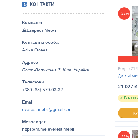
КОНТАКТИ
–22%
⛰️Еверест Меблі
Аліна Олена
е-217
Пост-Волинська 7, Київ, Україна
Дитячі ме
21 027 ₴
+380 (68) 579-03-32
В наяв
everest.mebli@gmail.com
К
https://m.me/everest.mebli
–22%