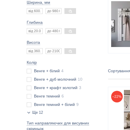
Ширина, мм
Глибина
Висота
Колір
Венге + білий
4
Венге + дуб молочний
10
Венге + крафт золотий
3
Венге темний
6
–22%
Венге темний + білий
9
Ще 12
Тип направляючих для висувних
скриньок