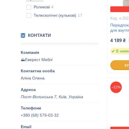
Роликові
4
Телескопічні (кулькові)
17
е-202
Передпокі
для взутт
КОНТАКТИ
4 189 ₴
В наяв
⛰️Еверест Меблі
К
Аліна Олена
–22%
Пост-Волинська 7, Київ, Україна
+380 (68) 579-03-32