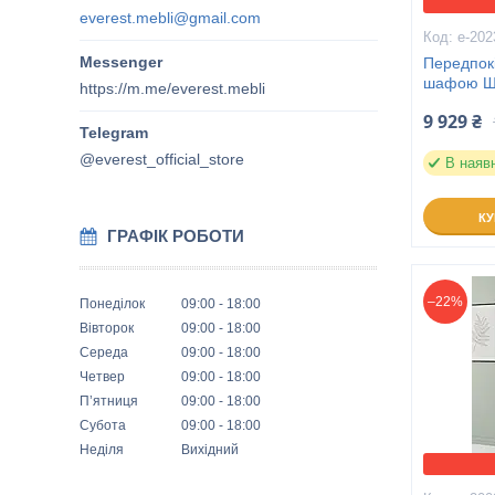
everest.mebli@gmail.com
е-202
Передпок
шафою Ш
https://m.me/everest.mebli
9 929 ₴
@everest_official_store
В наяв
К
ГРАФІК РОБОТИ
–22%
Понеділок
09:00
18:00
Вівторок
09:00
18:00
Середа
09:00
18:00
Четвер
09:00
18:00
Пʼятниця
09:00
18:00
Субота
09:00
18:00
Неділя
Вихідний