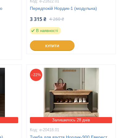
е-21822.01
ою
Передпокій Нордик-1 (модульна)
3 315 ₴
4 260 ₴
В наявності
КУПИТИ
–22%
Залишилось 28 днів
е-20418.01
а)
Тумба для взуття Нордик-900 Еверест