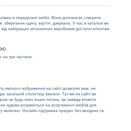
шовані в передпокої меблі. Вона допомагає створити
зберігання одягу, взуття, дзеркала. У нас в каталозі ви
і від найкращих вітчизняних виробників доступні клієнтам
кою
ю на три частини:
ть якісного зображення на сайті дозволяє вам, не
ає загальній стилістиці кімнати. Тут же на сайті ви
ором чи будь-яких інших питань, ви завжди можете
ни чудово розуміються на асортименті меблів для
ту включно. Онлайн-підтримка працює без вихідних та