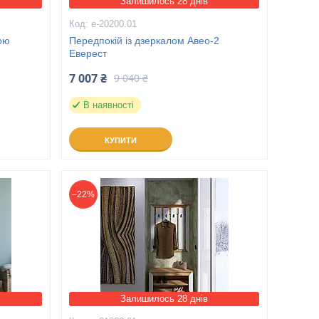
Залишилось 28 днів
е-20200.01
ою
Передпокій із дзеркалом Авео-2
Еверест
7 007 ₴
9 040 ₴
В наявності
КУПИТИ
–22%
Залишилось 28 днів