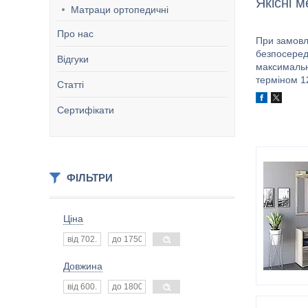
Якісні 
Матраци ортопедичні
Про нас
При замовл
безпосеред
Відгуки
максимальн
терміном 1
Статті
Сертифікати
ФІЛЬТРИ
Ціна
Довжина