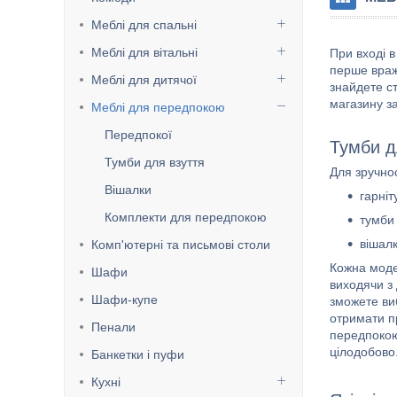
Меблі для спальні
Меблі для вітальні
При вході 
перше враже
Меблі для дитячої
знайдете ст
магазину з
Меблі для передпокою
Передпокої
Тумби д
Тумби для взуття
Для зручнос
Вішалки
гарніт
Комплекти для передпокою
тумби 
вішал
Комп'ютерні та письмові столи
Кожна моде
Шафи
виходячи з 
Шафи-купе
зможете ви
отримати п
Пенали
передпокою
цілодобово
Банкетки і пуфи
Кухні