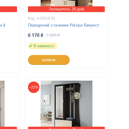
Залишилось 28 днів
е-20218.01
м й
Передпокій з гачками Рів'єра Еверест
6 170 ₴
7 959 ₴
В наявності
КУПИТИ
–22%