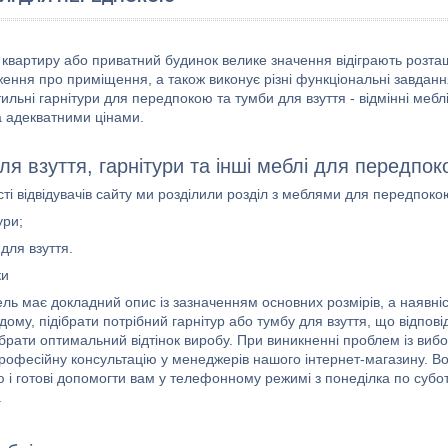
в квартиру або приватний будинок велике значення відіграють розта
ння про приміщення, а також виконує різні функціональні завдання: 
ильні гарнітури для передпокою та тумби для взуття - відмінні мебл
а адекватними цінами.
ля взуття, гарнітури та інші меблі для передпо
ті відвідувачів сайту ми розділили розділ з меблями для передпоко
ури;
для взуття.
ки
ль має докладний опис із зазначенням основних розмірів, а наявніс
дому, підібрати потрібний гарнітур або тумбу для взуття, що відповід
брати оптимальний відтінок виробу. При виникненні проблем із виб
рофесійну консультацію у менеджерів нашого інтернет-магазину. Во
 і готові допомогти вам у телефонному режимі з понеділка по субо
.