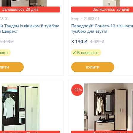
Залишилось 28 днів
Залишилось 28 днів
28.01
е-21803.01
й Тандем із вішаком й тумбою
Передпокій Соната-13 з вішако
я Еверест
тумбою для взуття
3 130 ₴
5 403 ₴
4 022 ₴
ності
В наявності
УПИТИ
КУПИТИ
–22%