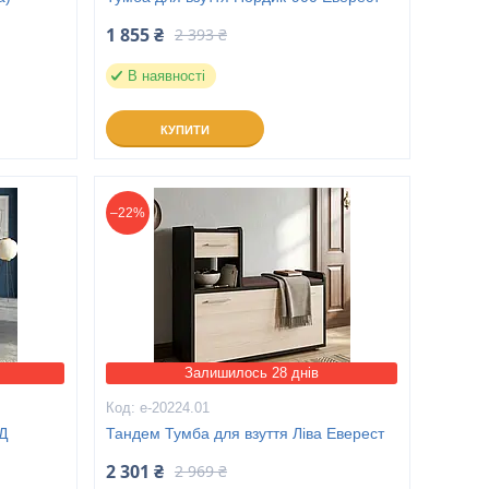
1 855 ₴
2 393 ₴
В наявності
КУПИТИ
–22%
Залишилось 28 днів
е-20224.01
Д
Тандем Тумба для взуття Ліва Еверест
2 301 ₴
2 969 ₴