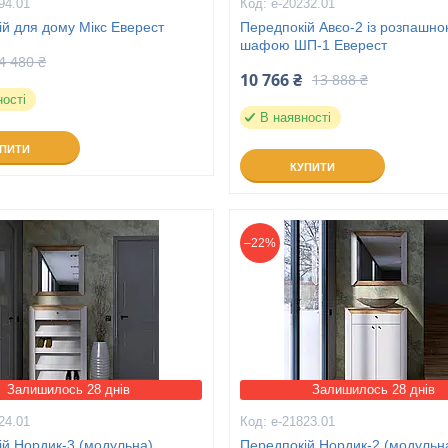
94.01
е-20232.01
й для дому Мікс Еверест
Передпокій Авєо-2 із розпашн
шафою ШП-1 Еверест
4 480 ₴
10 766 ₴
13 888 ₴
ності
В наявності
УПИТИ
КУПИТИ
–22%
Залишилось 28 днів
Залишилось 28 днів
24.01
е-21823.01
ій Нордик-3 (модульна)
Передпокій Нордик-2 (модульн