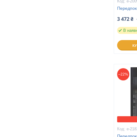
е-200
Передпокі
3 472 ₴
В наяв
К
–22%
е-218
Передпок