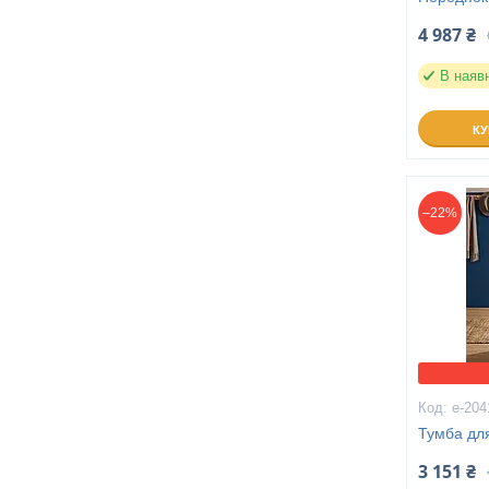
4 987 ₴
В наяв
К
–22%
е-204
Тумба для
3 151 ₴