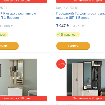
Залишилось 28 днів
Залишилось 28 днів
35.01
е-20234.01
ій Рив'єра з розпашною
Передпокій Тандем із розпашн
П-1 Еверест
шафою ШП-1 Еверест
7 947 ₴
12 808 ₴
10 252 ₴
ності
В наявності
УПИТИ
КУПИТИ
–22%
Залишилось 28 днів
Залишилось 28 днів