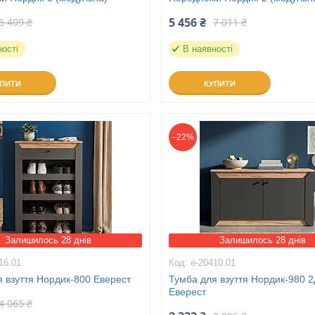
5 456 ₴
6 409 ₴
7 011 ₴
ності
В наявності
УПИТИ
КУПИТИ
–22%
Залишилось 28 днів
Залишилось 28 днів
16.01
е-20410.01
 взуття Нордик-800 Еверест
Тумба для взуття Нордик-980 2
Еверест
4 065 ₴