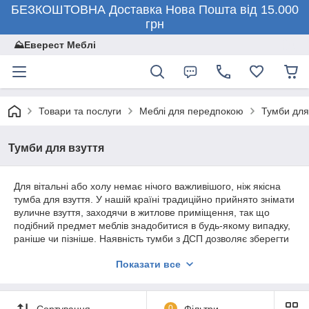
БЕЗКОШТОВНА Доставка Нова Пошта від 15.000
грн
⛰️Еверест Меблі
Товари та послуги
Меблі для передпокою
Тумби для
Тумби для взуття
Для вітальні або холу немає нічого важливішого, ніж якісна
тумба для взуття. У нашій країні традиційно прийнято знімати
вуличне взуття, заходячи в житлове приміщення, так що
подібний предмет меблів знадобитися в будь-якому випадку,
раніше чи пізніше. Наявність тумби з ДСП дозволяє зберегти
в порядку саму взуття (особливо, якщо в сім'ї є домашні
Показати все
вихованці) і грамотно організувати навколишній простір,
зробивши його більш просторим.
Компанія «Еверест Меблі» пропонує великий вибір тумб (з
Сортування
0
Фільтри