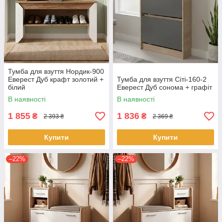
Тумба для взуття Нордик-900
Еверест Дуб крафт золотий +
Тумба для взуття Сіті-160-2
білий
Еверест Дуб сонома + графіт
В наявності
В наявності
1 855
1 836
₴
₴
2 393 ₴
2 369 ₴
Купити
Купити
–22%
–22%