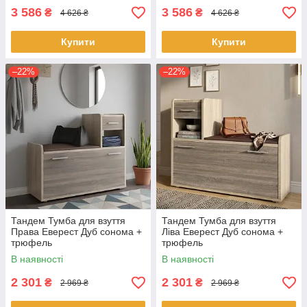
3 586
3 586
₴
₴
4 626 ₴
4 626 ₴
Купити
Купити
–22%
–22%
Тандем Тумба для взуття
Тандем Тумба для взуття
Права Еверест Дуб сонома +
Ліва Еверест Дуб сонома +
трюфель
трюфель
В наявності
В наявності
2 301
2 301
₴
₴
2 969 ₴
2 969 ₴