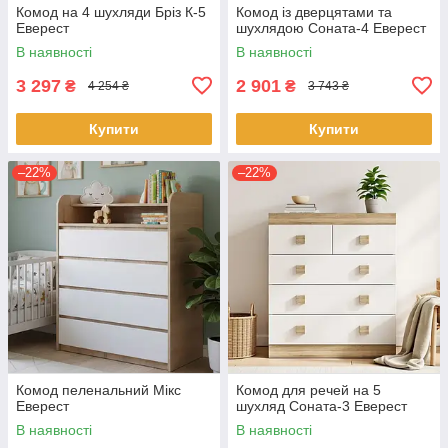
Комод на 4 шухляди Бріз К-5
Комод із дверцятами та
Еверест
шухлядою Соната-4 Еверест
В наявності
В наявності
3 297
2 901
₴
₴
4 254 ₴
3 743 ₴
Купити
Купити
–22%
–22%
Комод пеленальний Мікс
Комод для речей на 5
Еверест
шухляд Соната-3 Еверест
В наявності
В наявності