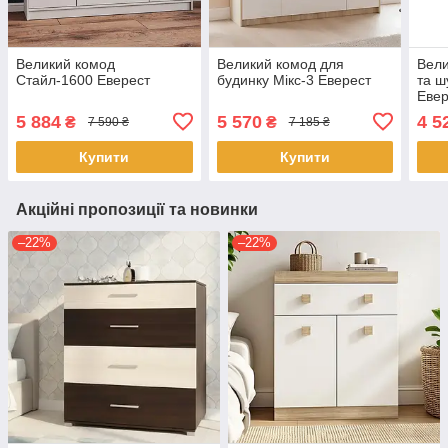
Великий комод
Великий комод для
Вели
Стайл-1600 Еверест
будинку Мікс-3 Еверест
та ш
Евер
5 884
5 570
4 5
₴
₴
7 590 ₴
7 185 ₴
Купити
Купити
Акційні пропозиції та новинки
–22%
–22%