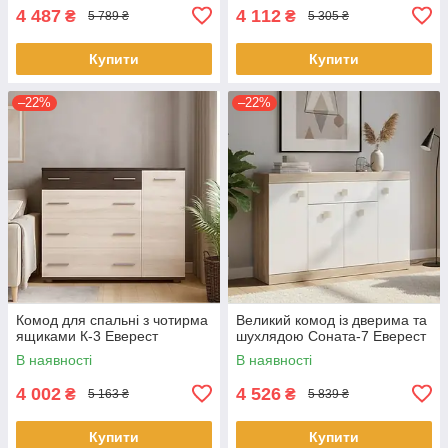
4 487
4 112
₴
₴
5 789 ₴
5 305 ₴
Купити
Купити
–22%
–22%
Комод для спальні з чотирма
Великий комод із дверима та
ящиками К-3 Еверест
шухлядою Соната-7 Еверест
В наявності
В наявності
4 002
4 526
₴
₴
5 163 ₴
5 839 ₴
Купити
Купити