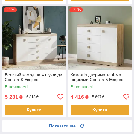
–22%
–22%
Великий комод на 4 шухляди
Комод із дверима та 4-ма
Соната-8 Еверест
ящиками Соната-5 Еверест
В наявності
В наявності
5 281
4 416
₴
₴
6 813 ₴
5 697 ₴
Купити
Купити
Показати ще