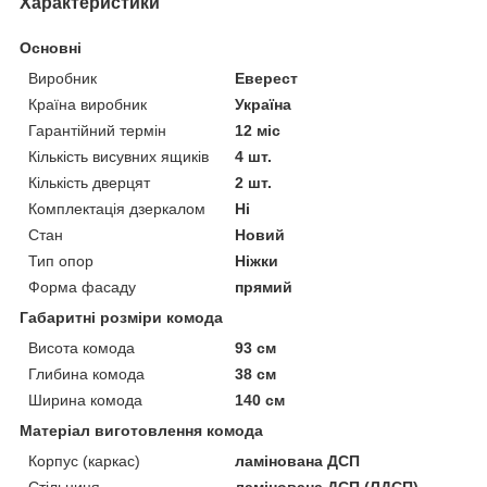
Характеристики
Основні
Виробник
Еверест
Країна виробник
Україна
Гарантійний термін
12 міс
Кількість висувних ящиків
4 шт.
Кількість дверцят
2 шт.
Комплектація дзеркалом
Ні
Стан
Новий
Тип опор
Ніжки
Форма фасаду
прямий
Габаритні розміри комода
Висота комода
93 см
Глибина комода
38 см
Ширина комода
140 см
Матеріал виготовлення комода
Корпус (каркас)
ламінована ДСП
Стільниця
ламінована ДСП (ЛДСП)