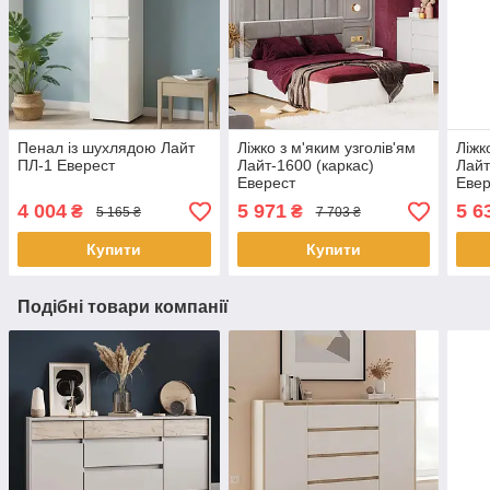
Пенал із шухлядою Лайт
Ліжко з м'яким узголів'ям
Ліжк
ПЛ-1 Еверест
Лайт-1600 (каркас)
Лайт
Еверест
Евер
4 004
5 971
5 6
₴
₴
5 165 ₴
7 703 ₴
Купити
Купити
Подібні товари компанії