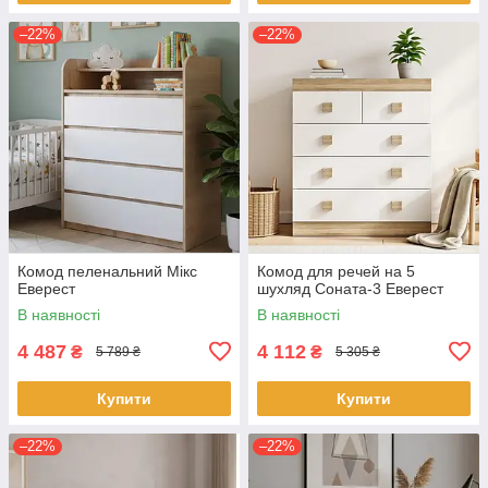
–22%
–22%
Комод пеленальний Мікс
Комод для речей на 5
Еверест
шухляд Соната-3 Еверест
В наявності
В наявності
4 487
4 112
₴
₴
5 789 ₴
5 305 ₴
Купити
Купити
–22%
–22%