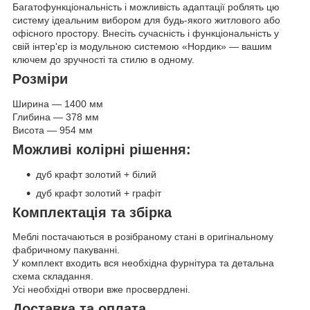
Багатофункціональність і можливість адаптації роблять цю
систему ідеальним вибором для будь-якого житлового або
офісного простору. Внесіть сучасність і функціональність у
свій інтер'єр із модульною системою «Нордик» — вашим
ключем до зручності та стилю в одному.
Розміри
Ширина — 1400 мм
Глибина — 378 мм
Висота — 954 мм
Можливі колірні рішення:
дуб крафт золотий + білий
дуб крафт золотий + графіт
Комплектація та збірка
Меблі постачаються в розібраному стані в оригінальному
фабричному пакуванні.
У комплект входить вся необхідна фурнітура та детальна
схема складання.
Усі необхідні отвори вже просвердлені.
Доставка та оплата