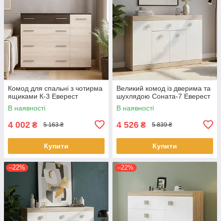
Комод для спальні з чотирма
Великий комод із дверима та
ящиками К-3 Еверест
шухлядою Соната-7 Еверест
В наявності
В наявності
4 002
4 526
₴
₴
5 163 ₴
5 839 ₴
Купити
Купити
–22%
–22%