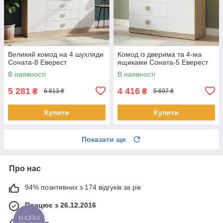
Великий комод на 4 шухляди
Комод із дверима та 4-ма
Соната-8 Еверест
ящиками Соната-5 Еверест
В наявності
В наявності
5 281
4 416
₴
₴
6 813 ₴
5 697 ₴
Купити
Купити
Показати ще
Про нас
94% позитивних з 174 відгуків за рік
Працює з 26.12.2016
КНОПКА
м. Київ
ЗВ'ЯЗКУ