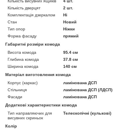
Кількість висувних ящиків
4 шт.
Кількість дверцят
2 шт.
Комплектація дзеркалом
Ні
Стан
Новий
Тип опор
Ніжки
Форма фасаду
прямий
Габаритні розміри комода
Висота комода
95.4 см
Глибина комода
37.8 см
Ширина комода
140 см
Матеріал виготовлення комода
Корпус (каркас)
ламінована ДСП
Стільниця
ламінована ДСП (ЛДСП)
Фасади
ламінована ДСП
Додаткові характеристики комода
Тип направляючих для
Телескопічні (кулькові)
висувних скриньок
Колір