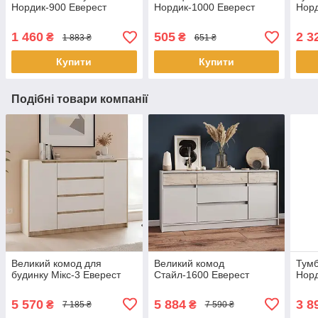
Нордик-900 Еверест
Нордик-1000 Еверест
Норд
1 460
505
2 3
₴
₴
1 883 ₴
651 ₴
Купити
Купити
Подібні товари компанії
Великий комод для
Великий комод
Тумб
будинку Мікс-3 Еверест
Стайл-1600 Еверест
Норд
5 570
5 884
3 8
₴
₴
7 185 ₴
7 590 ₴