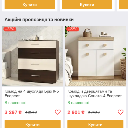
Купити
Купити
Акційні пропозиції та новинки
–22%
–22%
Комод на 4 шухляди Бріз К-5
Комод із дверцятами та
Еверест
шухлядою Соната-4 Еверест
В наявності
В наявності
3 297
2 901
₴
₴
4 254 ₴
3 743 ₴
Купити
Купити