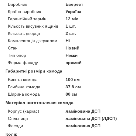
Виробник
Еверест
Країна виробник
Україна
Гарантійний термін
12 міс
Кількість висувних ящиків
1 шт.
Кількість дверцят
2 шт.
Комплектація дзеркалом
Ні
Стан
Новий
Тип опор
Ніжки
Форма фасаду
прямий
Габаритні розміри комода
Висота комода
100 см
Глибина комода
37.8 см
Ширина комода
80 см
Матеріал виготовлення комода
Корпус (каркас)
ламінована ДСП
Стільниця
ламінована ДСП (ЛДСП)
Фасади
ламінована ДСП
Колір