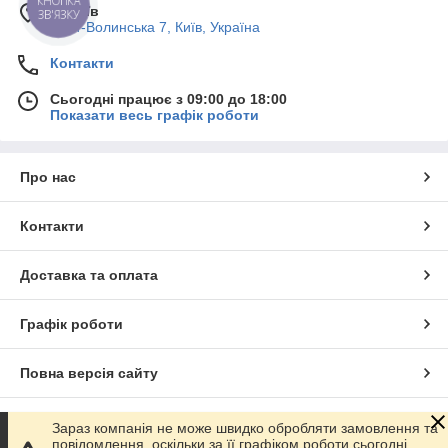
КНОПКА
м. Київ
ЗВ'ЯЗКУ
Пост-Волинська 7, Київ, Україна
Контакти
Сьогодні працює з 09:00 до 18:00
Показати весь графік роботи
Про нас
Контакти
Доставка та оплата
Графік роботи
Повна версія сайту
Сайт створено на маркетплейсі
Prom.ua
Зараз компанія не може швидко обробляти замовлення та
повідомлення, оскільки за її графіком роботи сьогодні