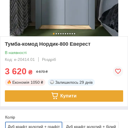
Тумба-комод Нордик-800 Еверест
В наявності
Код: е-20414.01
Роздріб
3 620
₴
4 670 ₴
Економія
1050 ₴
Залишилось
29 днів
Купити
Колір
Дуб крафт золотий + графіт
Дуб крафт золотий + білий