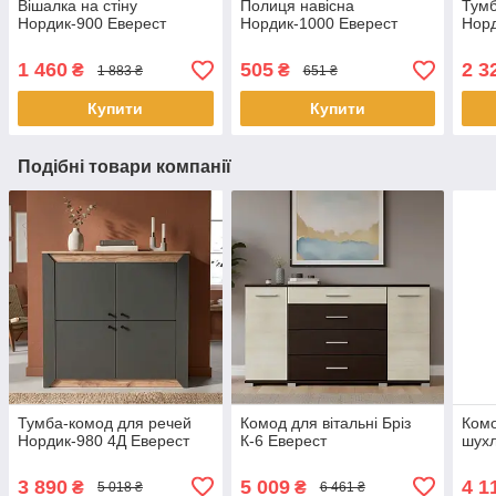
Вішалка на стіну
Полиця навісна
Тумб
Нордик-900 Еверест
Нордик-1000 Еверест
Норд
1 460
505
2 3
₴
₴
1 883 ₴
651 ₴
Купити
Купити
Подібні товари компанії
Тумба-комод для речей
Комод для вітальні Бріз
Комо
Нордик-980 4Д Еверест
К-6 Еверест
шухл
3 890
5 009
4 1
₴
₴
5 018 ₴
6 461 ₴