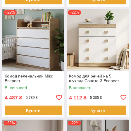
–22%
–22%
Комод пеленальний Мікс
Комод для речей на 5
Еверест
шухляд Соната-3 Еверест
В наявності
В наявності
4 487
4 112
₴
₴
5 789 ₴
5 305 ₴
Купити
Купити
–22%
–22%