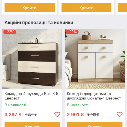
Купити
Купити
Акційні пропозиції та новинки
–22%
–22%
Комод на 4 шухляди Бріз К-5
Комод із дверцятами та
Еверест
шухлядою Соната-4 Еверест
В наявності
В наявності
3 297
2 901
₴
₴
4 254 ₴
3 743 ₴
Купити
Купити