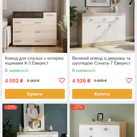
Комод для спальні з чотирма
Великий комод із дверима та
ящиками К-3 Еверест
шухлядою Соната-7 Еверест
В наявності
В наявності
4 002
4 526
₴
₴
5 163 ₴
5 839 ₴
Купити
Купити
–22%
–22%