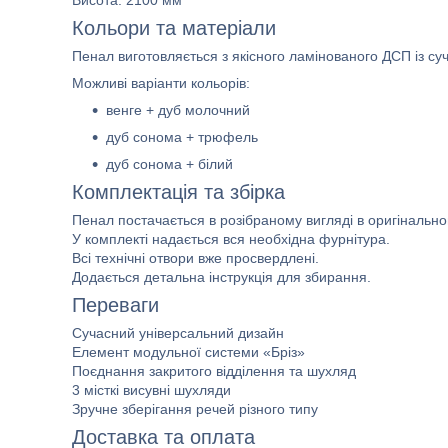
Висота: 2100 мм
Кольори та матеріали
Пенал виготовляється з якісного ламінованого ДСП із су
Можливі варіанти кольорів:
венге + дуб молочний
дуб сонома + трюфель
дуб сонома + білий
Комплектація та збірка
Пенал постачається в розібраному вигляді в оригінальн
У комплекті надається вся необхідна фурнітура.
Всі технічні отвори вже просвердлені.
Додається детальна інструкція для збирання.
Переваги
Сучасний універсальний дизайн
Елемент модульної системи «Бріз»
Поєднання закритого відділення та шухляд
3 місткі висувні шухляди
Зручне зберігання речей різного типу
Доставка та оплата