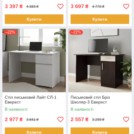
3 397
3 697
₴
₴
4 383 ₴
4 770 ₴
Купити
Купити
–22%
–22%
Стіл письмовий Лайт СЛ-1
Письмовий стіл Бріз
Еверест
Школяр-3 Еверест
В наявності
В наявності
2 977
2 557
₴
₴
3 841 ₴
3 299 ₴
Купити
Купити