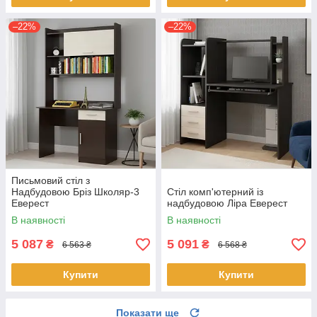
–22%
–22%
Письмовий стіл з
Надбудовою Бріз Школяр-3
Стіл комп'ютерний із
Еверест
надбудовою Ліра Еверест
В наявності
В наявності
5 087
5 091
₴
₴
6 563 ₴
6 568 ₴
Купити
Купити
Показати ще