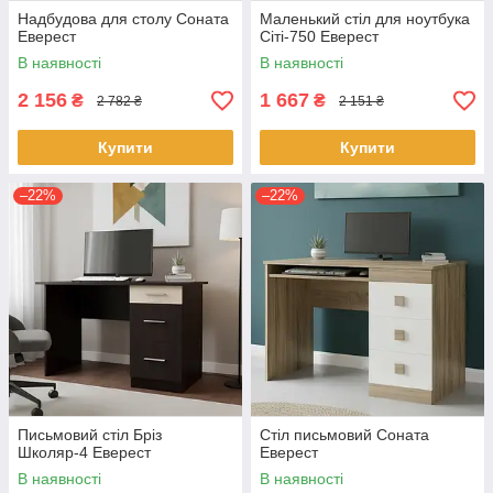
Надбудова для столу Соната
Маленький стіл для ноутбука
Еверест
Сіті-750 Еверест
В наявності
В наявності
2 156
1 667
₴
₴
2 782 ₴
2 151 ₴
Купити
Купити
–22%
–22%
Письмовий стіл Бріз
Стіл письмовий Соната
Школяр-4 Еверест
Еверест
В наявності
В наявності