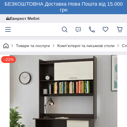
БЕЗКОШТОВНА Доставка Нова Пошта від 15.000
грн
⛰️Еверест Меблі
Товари та послуги
Комп'ютерні та письмові столи
Ст
–22%