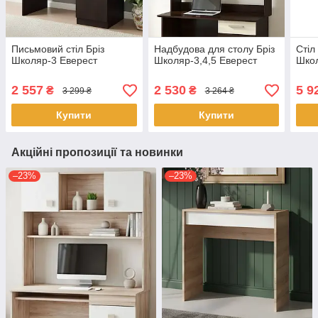
Письмовий стіл Бріз
Надбудова для столу Бріз
Стіл
Школяр-3 Еверест
Школяр-3,4,5 Еверест
Школ
2 557
2 530
5 9
₴
₴
3 299 ₴
3 264 ₴
Купити
Купити
Акційні пропозиції та новинки
–23%
–23%