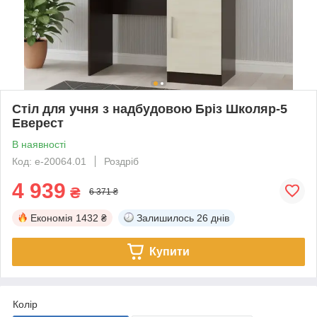
Стіл для учня з надбудовою Бріз Школяр-5
Еверест
В наявності
Код: е-20064.01
Роздріб
4 939
₴
6 371 ₴
Економія
1432 ₴
Залишилось
26 днів
Купити
Колір