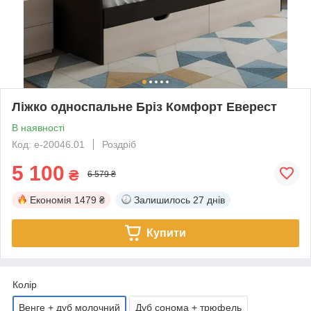
Ліжко односпальне Бріз Комфорт Еверест
В наявності
Код: е-20046.01
Роздріб
5 100
₴
6 579 ₴
Економія
1479 ₴
Залишилось
27 днів
Купити
Колір
Венге + дуб молочний
Дуб сонома + трюфель