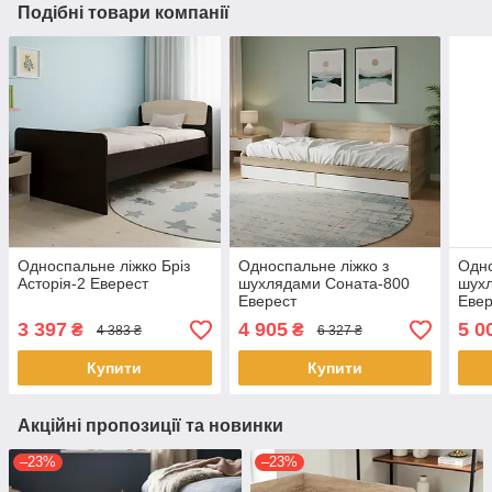
Подібні товари компанії
Односпальне ліжко Бріз
Односпальне ліжко з
Одно
Асторія-2 Еверест
шухлядами Соната-800
шух
Еверест
Евер
3 397
4 905
5 0
₴
₴
4 383 ₴
6 327 ₴
Купити
Купити
Акційні пропозиції та новинки
–23%
–23%