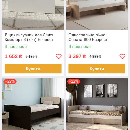
Ящик висувний для Ліжко
Односпальне ліжко
Комфорт-3 (к-кт) Еверест
Соната-800 Еверест
В наявності
В наявності
1 652
3 397
₴
₴
2 132 ₴
4 383 ₴
Купити
Купити
–22%
–22%