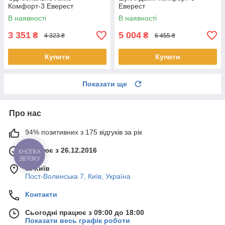
Комфорт-3 Еверест
Еверест
В наявності
В наявності
3 351
5 004
₴
₴
4 323 ₴
6 455 ₴
Купити
Купити
Показати ще
Про нас
94% позитивних з 175 відгуків за рік
Працює з 26.12.2016
КНОПКА
ЗВ'ЯЗКУ
м. Київ
Пост-Волинська 7, Київ, Україна
Контакти
Сьогодні працює з 09:00 до 18:00
Показати весь графік роботи