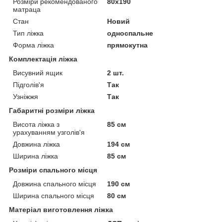
Розміри рекомендованого
80х190
матраца
Стан
Новий
Тип ліжка
односпальне
Форма ліжка
прямокутна
Комплектація ліжка
Висувний ящик
2 шт.
Підголів'я
Так
Узніжжя
Так
Габаритні розміри ліжка
Висота ліжка з
85 см
урахуванням узголів'я
Довжина ліжка
194 см
Ширина ліжка
85 см
Розміри спального місця
Довжина спального місця
190 см
Ширина спального місця
80 см
Матеріал виготовлення ліжка