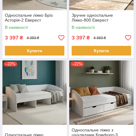
Односпальне ліжко Бріз
Зручне односпальне
Асторія-2 Еверест
Ліжко-800 Еверест
В наявності
В наявності
3 397
3 397
₴
₴
4 383 ₴
4 383 ₴
Купити
Купити
–22%
–22%
Односпальне ліжко з
Односпальне ліжко
шухлядами Комфорт-3