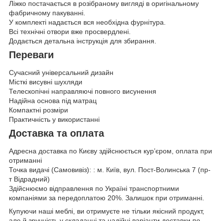
Ліжко постачається в розібраному вигляді в оригінальному
фабричному пакуванні.
У комплекті надається вся необхідна фурнітура.
Всі технічні отвори вже просвердлені.
Додається детальна інструкція для збирання.
Переваги
Сучасний універсальний дизайн
Місткі висувні шухляди
Телескопічні направляючі повного висунення
Надійна основа під матрац
Компактні розміри
Практичність у використанні
Доставка та оплата
Адресна доставка по Києву здійснюється кур’єром, оплата при
отриманні
Точка видачі (Самовивіз): : м. Київ, вул. Пост-Волинська 7 (пр-
т Відрадний)
Здійснюємо відправлення по Україні транспортними
компаніями за передоплатою 20%. Залишок при отриманні.
Купуючи наші меблі, ви отримуєте не тільки якісний продукт,
але й зручність у складанні та надійні варіанти доставки по