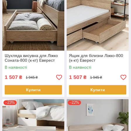
Шухляда висувна для Ліжко
Ящик для білизни Ліжко-800
Соната-800 (к-кт) Еверест
(к-кт) Еверест
В наявності
В наявності
1 507
1 507
₴
₴
1 945 ₴
1 945 ₴
Купити
Купити
–23%
–22%