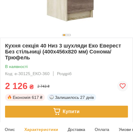
Кухня секція 40 Низ 3 шухляди Еко Еверест
Без стільниці (400х456х820 мм) Сонома/
Трюфель
В наявності
Код: е-30125_ЕКО-360
Роздріб
2 126
₴
2 743 ₴
Економія
617 ₴
Залишилось
27 днів
Купити
Опис
Характеристики
Доставка
Оплата
Умови 