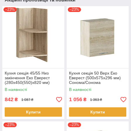
–23%
–23%
Кухня секція 45/55 Низ
Кухня секція 50 Верх Еко
закінчення Еко Еверест
Еверест (500х575х296 мм)
(280х450(550)х820 мм)
Сонома/Сонома
Сонома
В наявності
В наявності
842
1 056
₴
₴
1 087 ₴
1 363 ₴
Купити
Купити
–23%
–23%