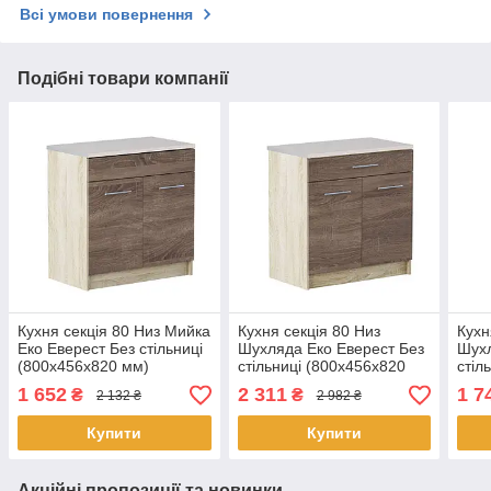
Всі умови повернення
Подібні товари компанії
Кухня секція 80 Низ Мийка
Кухня секція 80 Низ
Кухн
Еко Еверест Без стільниці
Шухляда Еко Еверест Без
Шухл
(800х456х820 мм)
стільниці (800х456х820
стіл
Сонома/Трюфель
мм) Сонома/Трюфель
мм)
1 652
2 311
1 7
₴
₴
2 132 ₴
2 982 ₴
Купити
Купити
Акційні пропозиції та новинки