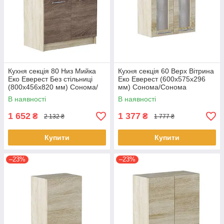
Кухня секція 80 Низ Мийка
Кухня секція 60 Верх Вітрина
Еко Еверест Без стільниці
Еко Еверест (600х575х296
(800х456х820 мм) Сонома/
мм) Сонома/Сонома
Трюфель
В наявності
В наявності
1 652
1 377
₴
₴
2 132 ₴
1 777 ₴
Купити
Купити
–23%
–23%