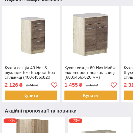
Кухня секція 40 Низ 3
Кухня секція 60 Низ Мийка
Кухн
шухляди Еко Еверест Без
Еко Еверест Без стільниці
Шухл
стільниці (400х456х820
(600х456х820 мм)
стіл
мм) Сонома/Трюфель
Сонома/Трюфель
мм)
2 126
1 455
2 3
₴
₴
2 743 ₴
1 877 ₴
Купити
Купити
Акційні пропозиції та новинки
–23%
–23%