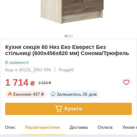
Кухня секція 60 Низ Еко Еверест Без
стільниці (600х456х820 мм) Сонома/Трюфель
В наявності
Код: е-30121_ЕКО-356
Роздріб
1 714
₴
2 211 ₴
Економія
497 ₴
Залишилось
26 днів
Купити
Опис
Характеристики
Доставка
Оплата
Умови 