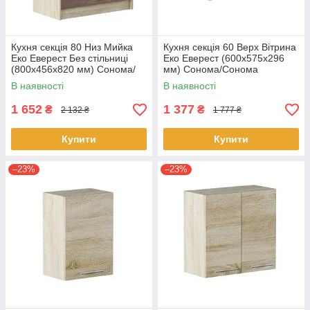
Кухня секція 80 Низ Мийка
Кухня секція 60 Верх Вітрина
Еко Еверест Без стільниці
Еко Еверест (600х575х296
(800х456х820 мм) Сонома/
мм) Сонома/Сонома
Трюфель
В наявності
В наявності
1 652
1 377
₴
₴
2 132 ₴
1 777 ₴
Купити
Купити
–23%
–23%