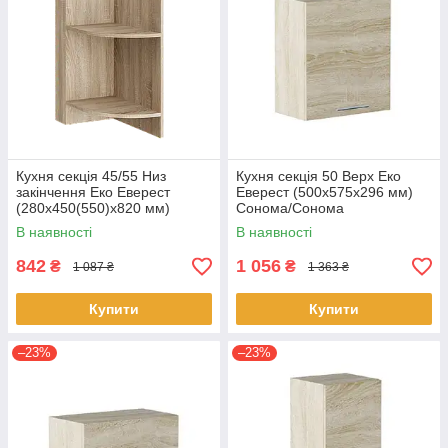
Кухня секція 45/55 Низ
Кухня секція 50 Верх Еко
закінчення Еко Еверест
Еверест (500х575х296 мм)
(280х450(550)х820 мм)
Сонома/Сонома
Сонома
В наявності
В наявності
842
1 056
₴
₴
1 087 ₴
1 363 ₴
Купити
Купити
–23%
–23%