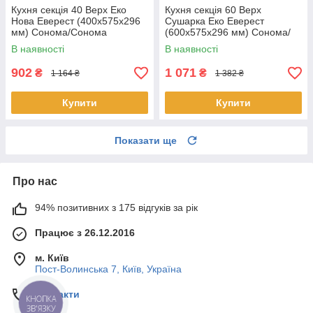
Кухня секція 40 Верх Еко
Кухня секція 60 Верх
Нова Еверест (400х575х296
Сушарка Еко Еверест
мм) Сонома/Сонома
(600х575х296 мм) Сонома/
Сонома
В наявності
В наявності
902
1 071
₴
₴
1 164 ₴
1 382 ₴
Купити
Купити
Показати ще
Про нас
94% позитивних з 175 відгуків за рік
Працює з 26.12.2016
м. Київ
Пост-Волинська 7, Київ, Україна
Контакти
КНОПКА
ЗВ'ЯЗКУ