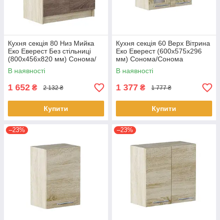
Кухня секція 80 Низ Мийка
Кухня секція 60 Верх Вітрина
Еко Еверест Без стільниці
Еко Еверест (600х575х296
(800х456х820 мм) Сонома/
мм) Сонома/Сонома
Трюфель
В наявності
В наявності
1 652
1 377
₴
₴
2 132 ₴
1 777 ₴
Купити
Купити
–23%
–23%