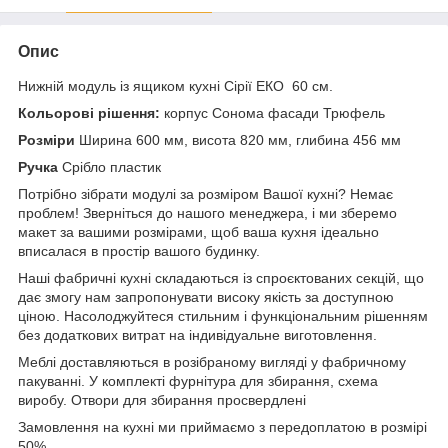
Опис
Нижній модуль із ящиком кухні Сірії ЕКО 60 см.
Кольорові рішення:
корпус Сонома фасади Трюфель
Розміри
Ширина 600 мм, висота 820 мм, глибина 456 мм
Ручка
Срібло пластик
Потрібно зібрати модулі за розміром Вашої кухні? Немає
проблем! Зверніться до нашого менеджера, і ми зберемо
макет за вашими розмірами, щоб ваша кухня ідеально
вписалася в простір вашого будинку.
Наші фабричні кухні складаються із спроєктованих секцій, що
дає змогу нам запропонувати високу якість за доступною
ціною. Насолоджуйтеся стильним і функціональним рішенням
без додаткових витрат на індивідуальне виготовлення.
Меблі доставляються в розібраному вигляді у фабричному
пакуванні. У комплекті фурнітура для збирання, схема
виробу. Отвори для збирання просвердлені
Замовлення на кухні ми приймаємо з передоплатою в розмірі
50%