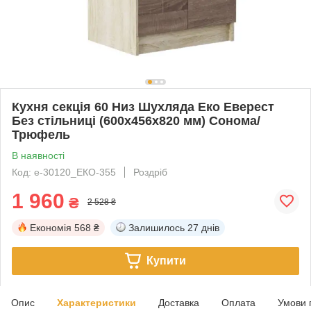
Кухня секція 60 Низ Шухляда Еко Еверест
Без стільниці (600х456х820 мм) Сонома/
Трюфель
В наявності
Код: е-30120_ЕКО-355
Роздріб
1 960
₴
2 528 ₴
Економія
568 ₴
Залишилось
27 днів
Купити
Опис
Характеристики
Доставка
Оплата
Умови 