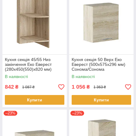
Кухня секція 45/55 Низ
Кухня секція 50 Верх Еко
закінчення Еко Еверест
Еверест (500х575х296 мм)
(280х450(550)х820 мм)
Сонома/Сонома
Сонома
В наявності
В наявності
842
1 056
₴
₴
1 087 ₴
1 363 ₴
Купити
Купити
–23%
–23%