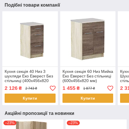
Подібні товари компанії
Кухня секція 40 Низ 3
Кухня секція 60 Низ Мийка
Кухн
шухляди Еко Еверест Без
Еко Еверест Без стільниці
Шухл
стільниці (400х456х820
(600х456х820 мм)
стіл
мм) Сонома/Трюфель
Сонома/Трюфель
мм)
2 126
1 455
2 3
₴
₴
2 743 ₴
1 877 ₴
Купити
Купити
Акційні пропозиції та новинки
–23%
–23%