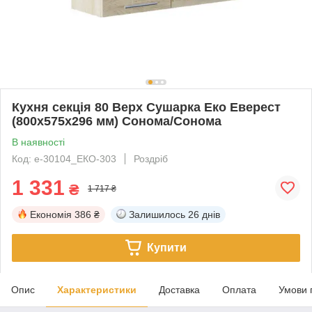
Кухня секція 80 Верх Сушарка Еко Еверест
(800х575х296 мм) Сонома/Сонома
В наявності
Код: е-30104_ЕКО-303
Роздріб
1 331
₴
1 717 ₴
Економія
386 ₴
Залишилось
26 днів
Купити
Опис
Характеристики
Доставка
Оплата
Умови 