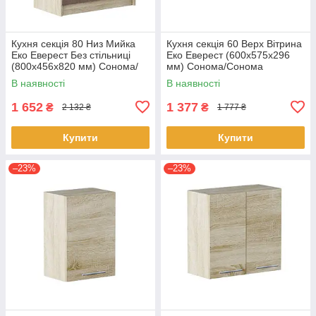
Кухня секція 80 Низ Мийка
Кухня секція 60 Верх Вітрина
Еко Еверест Без стільниці
Еко Еверест (600х575х296
(800х456х820 мм) Сонома/
мм) Сонома/Сонома
Трюфель
В наявності
В наявності
1 652
1 377
₴
₴
2 132 ₴
1 777 ₴
Купити
Купити
–23%
–23%