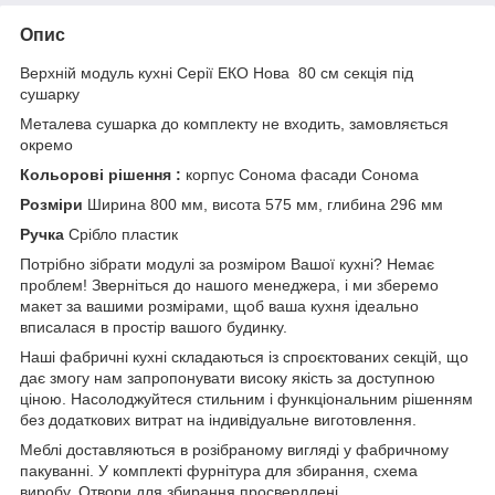
Опис
Верхній модуль кухні Серії ЕКО Нова 80 см секція під
сушарку
Металева сушарка до комплекту не входить, замовляється
окремо
Кольорові рішення :
корпус Сонома фасади Сонома
Розміри
Ширина 800 мм, висота 575 мм, глибина 296 мм
Ручка
Срібло пластик
Потрібно зібрати модулі за розміром Вашої кухні? Немає
проблем! Зверніться до нашого менеджера, і ми зберемо
макет за вашими розмірами, щоб ваша кухня ідеально
вписалася в простір вашого будинку.
Наші фабричні кухні складаються із спроєктованих секцій, що
дає змогу нам запропонувати високу якість за доступною
ціною. Насолоджуйтеся стильним і функціональним рішенням
без додаткових витрат на індивідуальне виготовлення.
Меблі доставляються в розібраному вигляді у фабричному
пакуванні. У комплекті фурнітура для збирання, схема
виробу. Отвори для збирання просвердлені