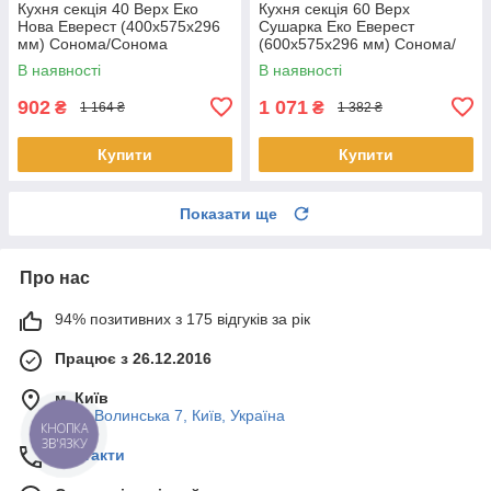
Кухня секція 40 Верх Еко
Кухня секція 60 Верх
Нова Еверест (400х575х296
Сушарка Еко Еверест
мм) Сонома/Сонома
(600х575х296 мм) Сонома/
Сонома
В наявності
В наявності
902
1 071
₴
₴
1 164 ₴
1 382 ₴
Купити
Купити
Показати ще
Про нас
94% позитивних з 175 відгуків за рік
Працює з 26.12.2016
м. Київ
Пост-Волинська 7, Київ, Україна
КНОПКА
ЗВ'ЯЗКУ
Контакти