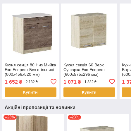
Кухня секція 80 Низ Мийка
Кухня секція 60 Верх
Кухн
Еко Еверест Без стільниці
Сушарка Еко Еверест
Вітр
(800х456х820 мм)
(600х575х296 мм)
(600
Сонома/Трюфель
Сонома/Сонома
Сон
1 652
1 071
1 3
₴
₴
2 132 ₴
1 382 ₴
Купити
Купити
Акційні пропозиції та новинки
–23%
–23%