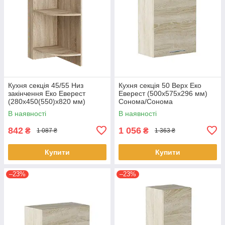
Кухня секція 45/55 Низ
Кухня секція 50 Верх Еко
закінчення Еко Еверест
Еверест (500х575х296 мм)
(280х450(550)х820 мм)
Сонома/Сонома
Сонома
В наявності
В наявності
842
1 056
₴
₴
1 087 ₴
1 363 ₴
Купити
Купити
–23%
–23%