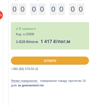
0
0
0
0
0
0
0
0
%
В наявності
Код:
е-33008
1 417 ₴/пог.м
1 828 ₴/пог.м
КУПИТИ
+380 (68) 579-03-32
повернення товару протягом 14
днів
за домовленістю