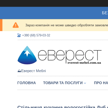
БЕ
Зараз компанія не може швидко обробляти замовлен
+380 (68) 579-03-32
⛰️Еверест Меблі
ГОЛОВНА
ТОВАРИ ТА ПОСЛУГИ
ПРО Н
Стільниця кухонна вологостійка Дуб