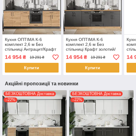
Кухня ОПТІМА К-6
Кухня ОПТІМА К-6
Кухн
комплект 2,6 м Без
комплект 2,6 м Без
комп
стільниці Антрацит/Крафт
стільниці Крафт золотий/
стіл
золотий
Антрацит
14 954
14 954
14 
₴
₴
19 291 ₴
19 291 ₴
Купити
Купити
Акційні пропозиції та новинки
БЕЗКОШТОВНА Доставка
БЕЗКОШТОВНА Доставка
–22%
–22%