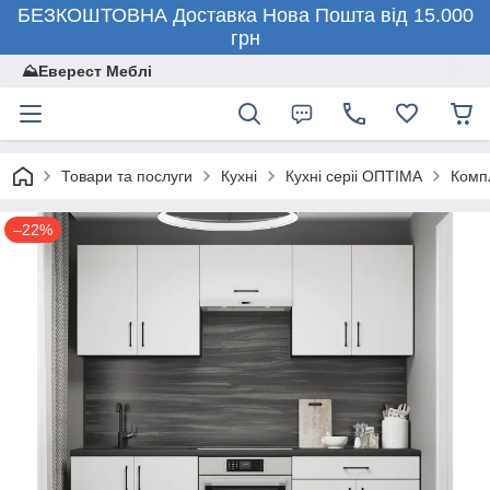
БЕЗКОШТОВНА Доставка Нова Пошта від 15.000
грн
⛰️Еверест Меблі
Товари та послуги
Кухні
Кухні серіі ОПТІМА
Комп
–22%