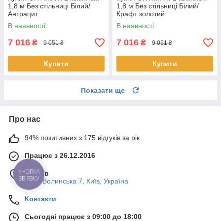
1,8 м Без стільниці Білий/
1,8 м Без стільниці Білий/
Антрацит
Крафт золотий
В наявності
В наявності
7 016
7 016
₴
₴
9 051 ₴
9 051 ₴
Купити
Купити
Показати ще
Про нас
94% позитивних з 175 відгуків за рік
Працює з 26.12.2016
м. Київ
КНОПКА
ЗВ'ЯЗКУ
Пост-Волинська 7, Київ, Україна
Контакти
Сьогодні працює з 09:00 до 18:00