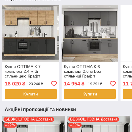
Кухня ОПТІМА К-7
Кухня ОПТІМА К-6
Кухн
комплект 2,4 м Зі
комплект 2,6 м Без
комп
стільницею Крафт
стільниці Графіт
стіл
золотий/Антрацит
18 020
14 954
11 
₴
₴
23 246 ₴
19 291 ₴
Купити
Купити
Акційні пропозиції та новинки
БЕЗКОШТОВНА Доставка
БЕЗКОШТОВНА Доставка
–22%
–22%