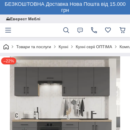
БЕЗКОШТОВНА Доставка Нова Пошта від 15.000
грн
⛰️Еверест Меблі
Товари та послуги
Кухні
Кухні серіі ОПТІМА
Комп
–22%