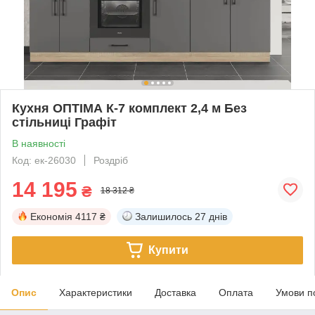
Кухня ОПТІМА К-7 комплект 2,4 м Без
стільниці Графіт
В наявності
Код: ек-26030
Роздріб
14 195
₴
18 312 ₴
Економія
4117 ₴
Залишилось
27 днів
Купити
Опис
Характеристики
Доставка
Оплата
Умови п