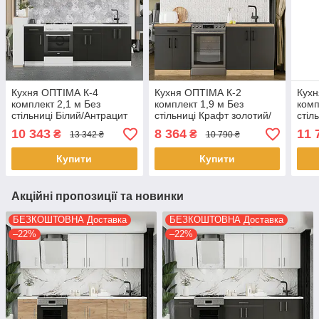
Кухня ОПТІМА К-4
Кухня ОПТІМА К-2
Кухн
комплект 2,1 м Без
комплект 1,9 м Без
комп
стільниці Білий/Антрацит
стільниці Крафт золотий/
стіл
Антрацит
золо
10 343
8 364
11 
₴
₴
13 342 ₴
10 790 ₴
Купити
Купити
Акційні пропозиції та новинки
БЕЗКОШТОВНА Доставка
БЕЗКОШТОВНА Доставка
–22%
–22%