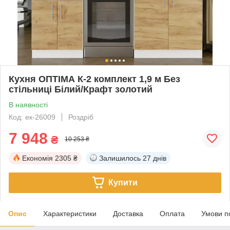
Кухня ОПТІМА К-2 комплект 1,9 м Без
стільниці Білий/Крафт золотий
В наявності
Код: ек-26009
Роздріб
7 948
₴
10 253 ₴
Економія
2305 ₴
Залишилось
27 днів
Купити
Опис
Характеристики
Доставка
Оплата
Умови п