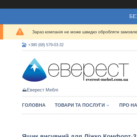
БЕ
Зараз компанія не може швидко обробляти замовлен
+380 (68) 579-03-32
⛰️Еверест Меблі
ГОЛОВНА
ТОВАРИ ТА ПОСЛУГИ
ПРО Н
Ящик висувний для Ліжко Комфорт-3 