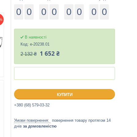
0
0
0
0
0
0
0
0
%
В наявності
Код:
е-20238.01
1 652 ₴
2 132 ₴
КУПИТИ
+380 (68) 579-03-32
повернення товару протягом 14
днів
за домовленістю