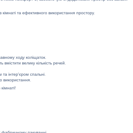
 кімнаті та ефективного використання простору.
лавному ходу коліщаток.
 вмістити велику кількість речей.
 та інтер'єром спальні.
о використання.
кімнаті!
у фабричному пакуванні.