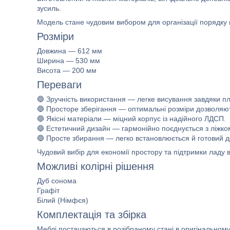
зусиль.
Модель стане чудовим вибором для організації порядку в
Розміри
Довжина — 612 мм
Ширина — 530 мм
Висота — 200 мм
Переваги
🔵 Зручність використання — легке висування завдяки п
🔵 Просторе зберігання — оптимальні розміри дозволяють
🔵 Якісні матеріали — міцний корпус із надійного ЛДСП.
🔵 Естетичний дизайн — гармонійно поєднується з ліжком
🔵 Просте збирання — легко встановлюється й готовий д
Чудовий вибір для економії простору та підтримки ладу в 
Можливі колірні рішення
Дуб сонома
Графіт
Білий (Німфєя)
Комплектація та збірка
Меблі постачаються в розібраному стані в оригінальном