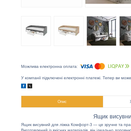
У компанії підключені електронні платежі. Тепер ви мож
Опис
Ящик висувни
Ящик висувний для ліжка Комфорт-3 — це зручне та прак
Виготовлений із якісних матеріалів, він ідеально допов