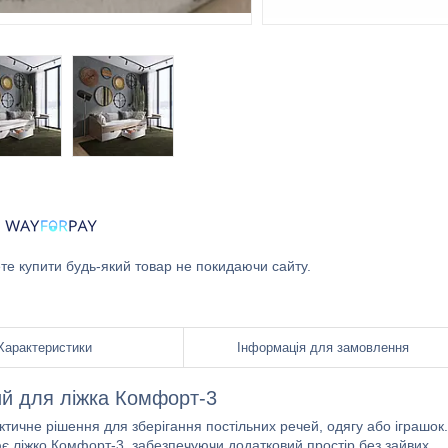
ете купити будь-який товар не покидаючи сайту.
Характеристики
Інформація для замовлення
й для ліжка Комфорт-3
тичне рішення для зберігання постільних речей, одягу або іграшок.
нює ліжко Комфорт-3, забезпечуючи додатковий простір без зайвих