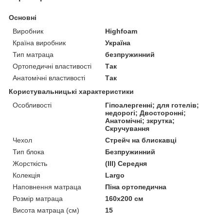
Основні
Виробник
Highfoam
Країна виробник
Україна
Тип матраца
безпружинний
Ортопедичні властивості
Так
Анатомічні властивості
Так
Користувальницькі характеристики
Особливості
Гіпоалергенні; для готелів;
недорогі; Двосторонні;
Анатомічні; зкрутка;
Скручування
Чехол
Стрейч на блискавці
Тип блока
Безпружинний
Жорсткість
(III) Середня
Колекція
Largo
Наповнення матраца
Піна ортопедична
Розмір матраца
160x200 см
Висота матраца (см)
15