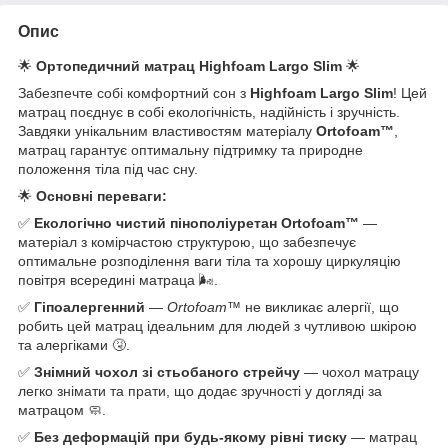
Опис
🌟
Ортопедичний матрац Highfoam Largo Slim
🌟
Забезпечте собі комфортний сон з
Highfoam Largo Slim
! Цей
матрац поєднує в собі екологічність, надійність і зручність.
Завдяки унікальним властивостям матеріалу
Ortofoam™
,
матрац гарантує оптимальну підтримку та природне
положення тіла під час сну.
🌟
Основні переваги:
✅
Екологічно чистий пінополіуретан Ortofoam™
—
матеріал з комірчастою структурою, що забезпечує
оптимальне розподілення ваги тіла та хорошу циркуляцію
повітря всередині матраца 🌬️.
✅
Гіпоалергенний
—
Ortofoam™
не викликає алергії, що
робить цей матрац ідеальним для людей з чутливою шкірою
та алергіками 🤧.
✅
Знімний чохол зі стьобаного стрейчу
— чохол матрацу
легко знімати та прати, що додає зручності у догляді за
матрацом 🧼.
✅
Без деформацій при будь-якому рівні тиску
— матрац