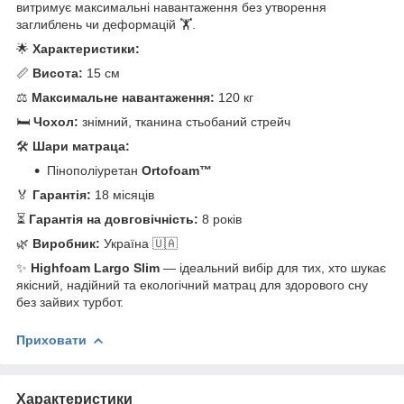
витримує максимальні навантаження без утворення
заглиблень чи деформацій 🏋️.
🌟
Характеристики:
📏
Висота:
15 см
⚖️
Максимальне навантаження:
120 кг
🛏️
Чохол:
знімний, тканина стьобаний стрейч
🛠️
Шари матраца:
Пінополіуретан
Ortofoam™
🏅
Гарантія:
18 місяців
⏳
Гарантія на довговічність:
8 років
🌿
Виробник:
Україна 🇺🇦
✨
Highfoam Largo Slim
— ідеальний вибір для тих, хто шукає
якісний, надійний та екологічний матрац для здорового сну
без зайвих турбот.
Приховати
Характеристики