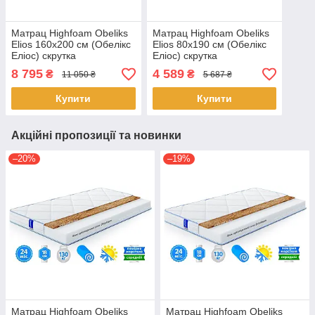
Матрац Highfoam Obeliks
Матрац Highfoam Obeliks
Elios 160x200 см (Обелікс
Elios 80x190 см (Обелікс
Еліос) скрутка
Еліос) скрутка
8 795
4 589
₴
₴
11 050 ₴
5 687 ₴
Купити
Купити
Акційні пропозиції та новинки
–20%
–19%
Матрац Highfoam Obeliks
Матрац Highfoam Obeliks