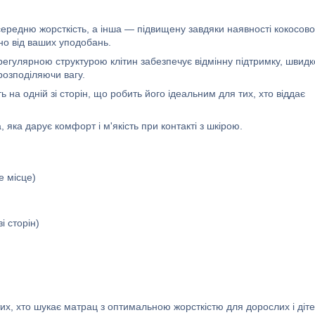
редню жорсткість, а інша — підвищену завдяки наявності кокосово
но від ваших уподобань.
егулярною структурою клітин забезпечує відмінну підтримку, швидк
озподіляючи вагу.
на одній зі сторін, що робить його ідеальним для тих, хто віддає
 яка дарує комфорт і м'якість при контакті з шкірою.
е місце)
і сторін)
их, хто шукає матрац з оптимальною жорсткістю для дорослих і діте