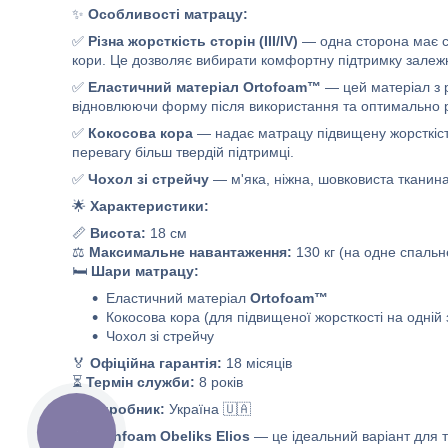
✨
Особливості матрацу:
✅
Різна жорсткість сторін (III/IV)
— одна сторона має се
кори. Це дозволяє вибирати комфортну підтримку залеж
✅
Еластичний матеріал Ortofoam™
— цей матеріал з р
відновлюючи форму після використання та оптимально р
✅
Кокосова кора
— надає матрацу підвищену жорсткість 
перевагу більш твердій підтримці.
✅
Чохол зі стрейчу
— м'яка, ніжна, шовковиста тканина,
🌟
Характеристики:
📏
Висота:
18 см
⚖️
Максимальне навантаження:
130 кг (на одне спальн
🛏️
Шари матрацу:
Еластичний матеріал
Ortofoam™
Кокосова кора (для підвищеної жорсткості на одній з
Чохол зі стрейчу
🏅
Офіційна гарантія:
18 місяців
⏳
Термін служби:
8 років
🌿
Виробник:
Україна 🇺🇦
КНОПКА
💎
Highfoam Obeliks Elios
— це ідеальний варіант для т
ЗВ'ЯЗКУ