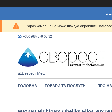
БЕ
Зараз компанія не може швидко обробляти замовлен
+380 (68) 579-03-32
⛰️Еверест Меблі
ГОЛОВНА
ТОВАРИ ТА ПОСЛУГИ
ПРО Н
Матрац Highfoam Obeliks Elios 80x190