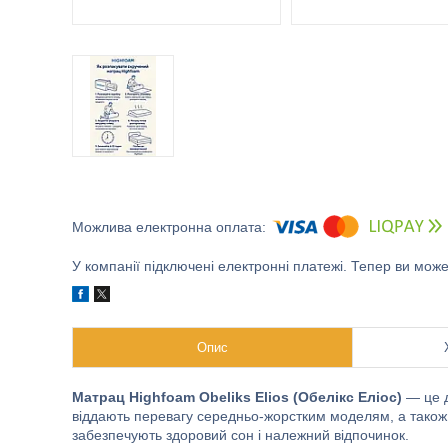
У компанії підключені електронні платежі. Тепер ви мож
Опис
Матрац Highfoam Obeliks Elios (Обелікс Еліос)
— це д
віддають перевагу середньо-жорстким моделям, а також д
забезпечують здоровий сон і належний відпочинок.