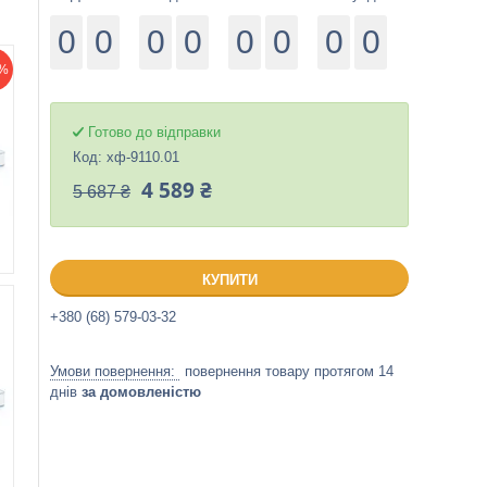
0
0
0
0
0
0
0
0
%
Готово до відправки
Код:
хф-9110.01
4 589 ₴
5 687 ₴
КУПИТИ
+380 (68) 579-03-32
повернення товару протягом 14
днів
за домовленістю