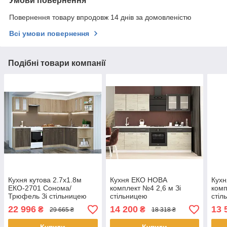
Умови повернення
Повернення товару впродовж 14 днів за домовленістю
Всі умови повернення
Подібні товари компанії
Кухня кутова 2.7х1.8м
Кухня ЕКО НОВА
Кух
ЕКО-2701 Сонома/
комплект №4 2,6 м Зі
комп
Трюфель Зі стільницею
стільницею
стіл
22 996
14 200
13 
₴
₴
29 665 ₴
18 318 ₴