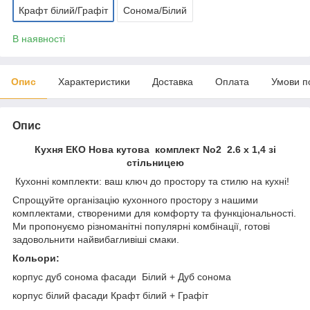
Крафт білий/Графіт
Сонома/Білий
В наявності
Опис
Характеристики
Доставка
Оплата
Умови п
Опис
Кухня ЕКО Нова кутова комплект No2 2.6 х 1,4 зі
стільницею
Кухонні комплекти: ваш ключ до простору та стилю на кухні!
Спрощуйте організацію кухонного простору з нашими
комплектами, створеними для комфорту та функціональності.
Ми пропонуємо різноманітні популярні комбінації, готові
задовольнити найвибагливіші смаки.
Кольори:
корпус дуб сонома фасади Білий + Дуб сонома
корпус білий фасади Крафт білий + Графіт