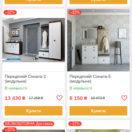
–22%
–22%
Передпокій Соната-2
Передпокій Соната-5
(модульна)
(модульна)
В наявності
В наявності
13 430
8 150
₴
₴
17 258 ₴
10 473 ₴
Купити
Купити
БЕЗКОШТОВНА Доставка
–22%
–22%