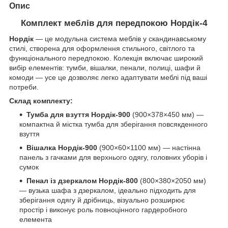
Опис
Комплект меблів для передпокою
Нордік-4
Нордік
— це модульна система меблів у скандинавському
стилі, створена для оформлення стильного, світлого та
функціонального передпокою. Колекція включає широкий
вибір елементів: тумби, вішалки, пенали, полиці, шафи й
комоди — усе це дозволяє легко адаптувати меблі під ваші
потреби.
Склад комплекту:
Тумба для взуття Нордік-900
(900×378×450 мм) —
компактна й містка тумба для зберігання повсякденного
взуття
Вішалка Нордік-900
(900×60×1100 мм) — настінна
панель з гачками для верхнього одягу, головних уборів і
сумок
Пенал із дзеркалом Нордік-800
(800×380×2050 мм)
— вузька шафа з дзеркалом, ідеально підходить для
зберігання одягу й дрібниць, візуально розширює
простір і виконує роль повноцінного гардеробного
елемента