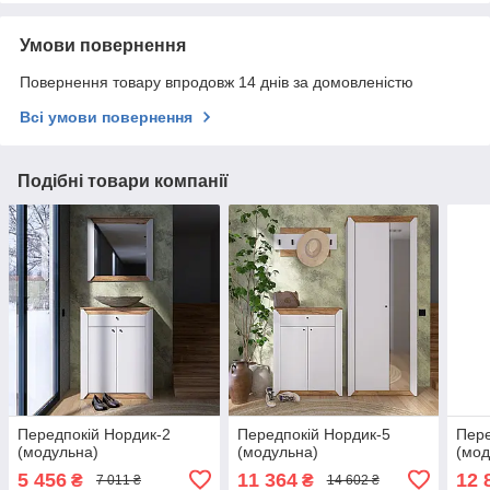
Умови повернення
Повернення товару впродовж 14 днів за домовленістю
Всі умови повернення
Подібні товари компанії
Передпокій Нордик-2
Передпокій Нордик-5
Пере
(модульна)
(модульна)
(мод
5 456
11 364
12 
₴
₴
7 011 ₴
14 602 ₴