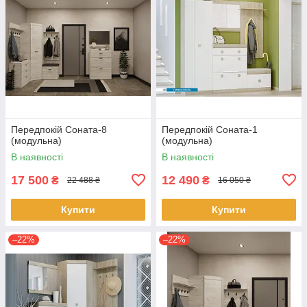
Передпокій Соната-8
Передпокій Соната-1
(модульна)
(модульна)
В наявності
В наявності
17 500
12 490
₴
₴
22 488 ₴
16 050 ₴
Купити
Купити
–22%
–22%