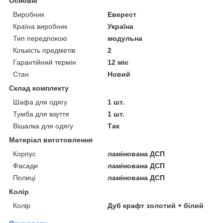
Основні
Виробник
Еверест
Країна виробник
Україна
Тип передпокою
модульна
Кількість предметів
2
Гарантійний термін
12 міс
Стан
Новий
Склад комплекту
Шафа для одягу
1 шт.
Тумба для взуття
1 шт.
Вішалка для одягу
Так
Матеріал виготовлення
Корпус
ламінована ДСП
Фасади
ламінована ДСП
Полиці
ламінована ДСП
Колір
Колір
Дуб крафт золотий + білий