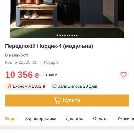
Передпокій Нордик-4 (модульна)
В наявності
Код: е-21825.01
Роздріб
10 356
₴
13 308 ₴
Економія
2952 ₴
Залишилось
28 днів
Купити
Опис
Характеристики
Доставка
Оплата
Умови п