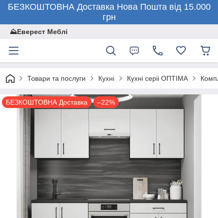
БЕЗКОШТОВНА Доставка Нова Пошта від 15.000
грн
⛰️Еверест Меблі
Товари та послуги
Кухні
Кухні серіі ОПТІМА
Комп
БЕЗКОШТОВНА Доставка
–22%