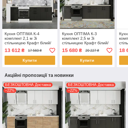
Кухня ОПТІМА К-4
Кухня ОПТІМА К-3
Кухн
комплект 2,1 м Зі
комплект 2,5 м Зі
комп
стільницею Крафт білий/
стільницею Крафт білий/
стіл
Антрацит
Антрацит
13 612
15 680
18 
₴
₴
17 560 ₴
20 227 ₴
Купити
Купити
Акційні пропозиції та новинки
БЕЗКОШТОВНА Доставка
БЕЗКОШТОВНА Доставка
–22%
–22%