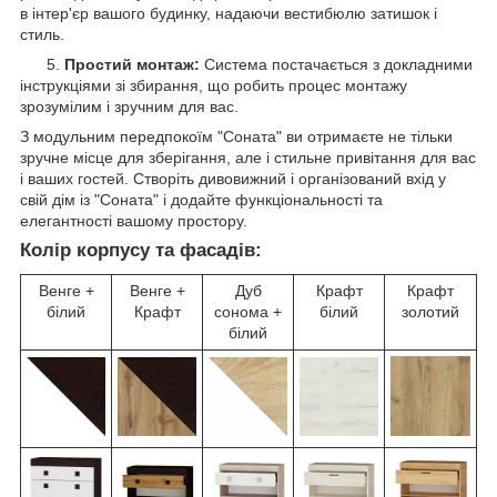
в інтер'єр вашого будинку, надаючи вестибюлю затишок і
стиль.
5.
Простий монтаж:
Система постачається з докладними
інструкціями зі збирання, що робить процес монтажу
зрозумілим і зручним для вас.
З модульним передпокоїм "Соната" ви отримаєте не тільки
зручне місце для зберігання, але і стильне привітання для вас
і ваших гостей. Створіть дивовижний і організований вхід у
свій дім із "Соната" і додайте функціональності та
елегантності вашому простору.
Колір корпусу та фасадів:
Венге +
Венге +
Дуб
Крафт
Крафт
білий
Крафт
сонома +
білий
золотий
білий