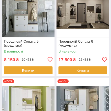
Передпокій Соната-5
Передпокій Соната-8
(модульна)
(модульна)
В наявності
В наявності
8 150
17 500
₴
₴
10 473 ₴
22 488 ₴
Купити
Купити
–22%
–22%