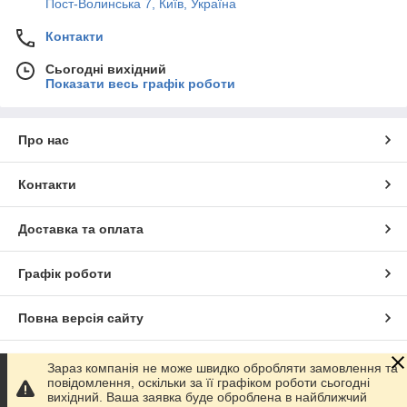
Пост-Волинська 7, Київ, Україна
Контакти
Сьогодні вихідний
Показати весь графік роботи
Про нас
Контакти
Доставка та оплата
Графік роботи
Повна версія сайту
Сайт створено на маркетплейсі
Prom.ua
Зараз компанія не може швидко обробляти замовлення та
повідомлення, оскільки за її графіком роботи сьогодні
вихідний. Ваша заявка буде оброблена в найближчий
Політика конфіденційності