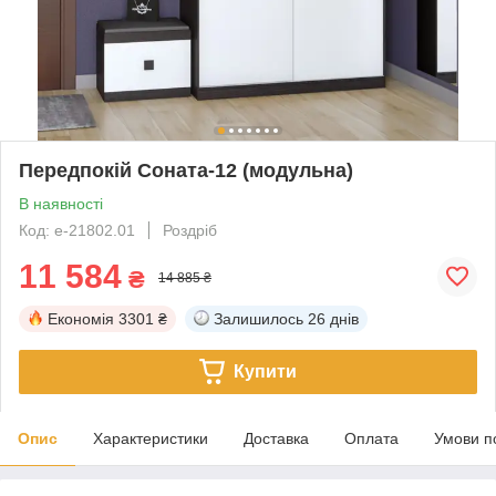
Передпокій Соната-12 (модульна)
В наявності
Код: е-21802.01
Роздріб
11 584
₴
14 885 ₴
Економія
3301 ₴
Залишилось
26 днів
Купити
Опис
Характеристики
Доставка
Оплата
Умови п