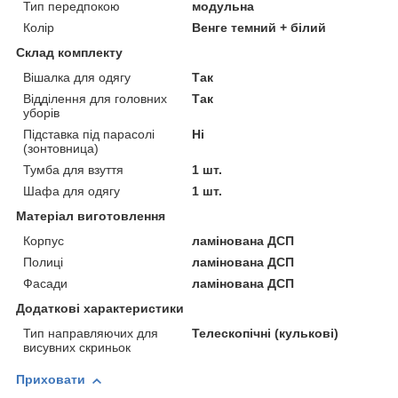
Тип передпокою
модульна
Колір
Венге темний + білий
Склад комплекту
Вішалка для одягу
Так
Відділення для головних
Так
уборів
Підставка під парасолі
Ні
(зонтовница)
Тумба для взуття
1 шт.
Шафа для одягу
1 шт.
Матеріал виготовлення
Корпус
ламінована ДСП
Полиці
ламінована ДСП
Фасади
ламінована ДСП
Додаткові характеристики
Тип направляючих для
Телескопічні (кулькові)
висувних скриньок
Приховати