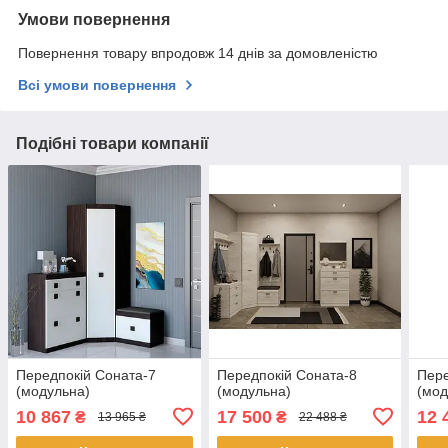
Умови повернення
Повернення товару впродовж 14 днів за домовленістю
Всі умови повернення
Подібні товари компанії
Передпокій Соната-7
Передпокій Соната-8
Пере
(модульна)
(модульна)
(мод
10 867
17 500
12 
₴
₴
13 965 ₴
22 488 ₴