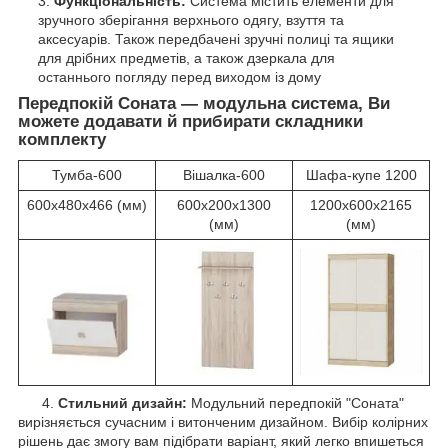
Функціональність:
Система містить елементи для
зручного зберігання верхнього одягу, взуття та
аксесуарів. Також передбачені зручні полиці та ящики
для дрібних предметів, а також дзеркала для
останнього погляду перед виходом із дому
Передпокій Соната — модульна система, Ви
можете додавати й прибирати складники
комплекту
Тумба-600
Вішалка-600
Шафа-купе 1200
600х480х466 (мм)
600х200х1300
1200х600х2165
(мм)
(мм)
4.
Стильний дизайн:
Модульний передпокій "Соната"
вирізняється сучасним і витонченим дизайном. Вибір колірних
рішень дає змогу вам підібрати варіант, який легко впишеться