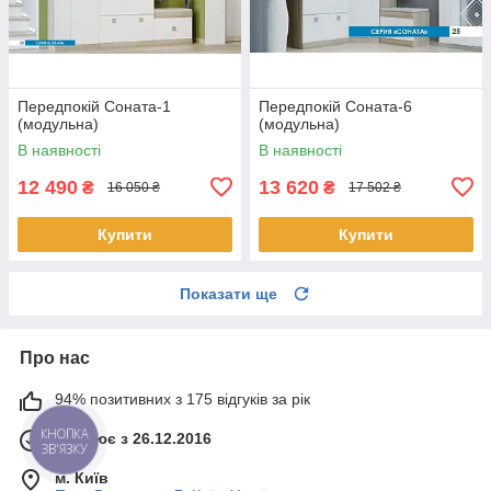
Передпокій Соната-1
Передпокій Соната-6
(модульна)
(модульна)
В наявності
В наявності
12 490
13 620
₴
₴
16 050 ₴
17 502 ₴
Купити
Купити
Показати ще
Про нас
94% позитивних з 175 відгуків за рік
Працює з 26.12.2016
КНОПКА
ЗВ'ЯЗКУ
м. Київ