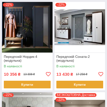
–22%
–22%
Передпокій Нордик-4
Передпокій Соната-2
(модульна)
(модульна)
В наявності
В наявності
10 356
13 430
₴
₴
13 308 ₴
17 258 ₴
Купити
Купити
–22%
БЕЗКОШТОВНА Доставка
–22%