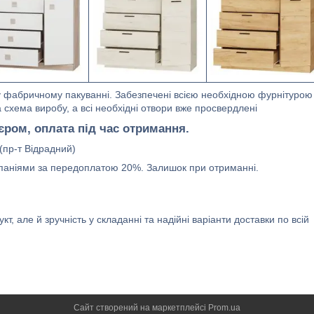
у фабричному пакуванні. Забезпечені всією необхідною фурнітурою
 схема виробу, а всі необхідні отвори вже просвердлені
єром, оплата під час отримання.
 (пр-т Відрадний)
мпаніями за передоплатою 20%. Залишок при отриманні.
т, але й зручність у складанні та надійні варіанти доставки по всій
Сайт створений на маркетплейсі
Prom.ua