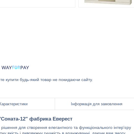
ете купити будь-який товар не покидаючи сайту.
Характеристики
Інформація для замовлення
"Соната-12" фабрика Еверест
 рішення для створення елегантного та функціонального інтер'єру
тну якість і дивовижну гнучкість в аранжуванні, даючи вам змогу