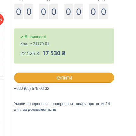
0
0
0
0
0
0
0
0
%
В наявності
Код:
е-21779.01
17 530 ₴
22 526 ₴
КУПИТИ
+380 (68) 579-03-32
повернення товару протягом 14
днів
за домовленістю