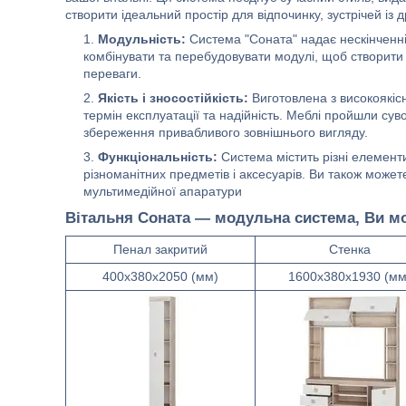
створити ідеальний простір для відпочинку, зустрічей із 
Модульність:
Система "Соната" надає нескінченні
комбінувати та перебудовувати модулі, щоб створити 
переваги.
Якість і зносостійкість:
Виготовлена з високоякіс
термін експлуатації та надійність. Меблі пройшли сув
збереження привабливого зовнішнього вигляду.
Функціональність:
Система містить різні елементи
різноманітних предметів і аксесуарів. Ви також може
мультимедійної апаратури
Вітальня Соната — модульна система, Ви м
Пенал закритий
Стенка
400х380х2050 (мм)
1600х380х1930 (мм