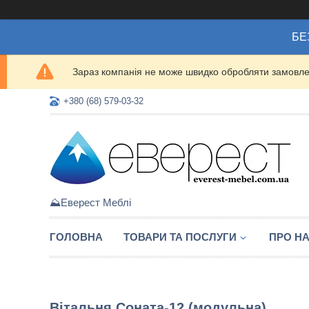
БЕ
Зараз компанія не може швидко обробляти замовлен
+380 (68) 579-03-32
⛰️Еверест Меблі
ГОЛОВНА
ТОВАРИ ТА ПОСЛУГИ
ПРО Н
Вітальня Соната-12 (модульна)