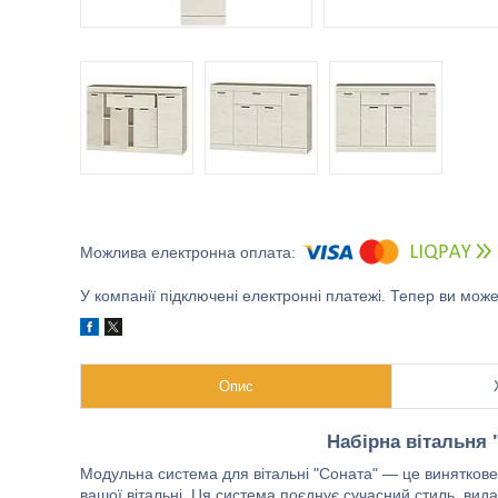
У компанії підключені електронні платежі. Тепер ви мож
Опис
Набірна вітальня 
Модульна система для вітальні "Соната" — це виняткове
вашої вітальні. Ця система поєднує сучасний стиль, вида