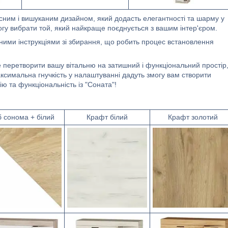
сним і вишуканим дизайном, який додасть елегантності та шарму у
могу вибрати той, який найкраще поєднується з вашим інтер'єром.
ими інструкціями зі збирання, що робить процес встановлення
 перетворити вашу вітальню на затишний і функціональний простір
аксимальна гнучкість у налаштуванні дадуть змогу вам створити
ію та функціональність із "Соната"!
 сонома + білий
Крафт білий
Крафт золотий