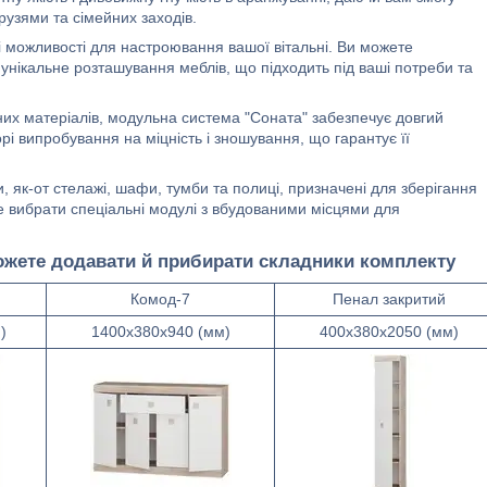
друзями та сімейних заходів.
 можливості для настроювання вашої вітальні. Ви можете
унікальне розташування меблів, що підходить під ваші потреби та
них матеріалів, модульна система "Соната" забезпечує довгий
орі випробування на міцність і зношування, що гарантує її
, як-от стелажі, шафи, тумби та полиці, призначені для зберігання
те вибрати спеціальні модулі з вбудованими місцями для
ожете додавати й прибирати складники комплекту
Комод-7
Пенал закритий
)
1400х380х940 (мм)
400х380х2050 (мм)