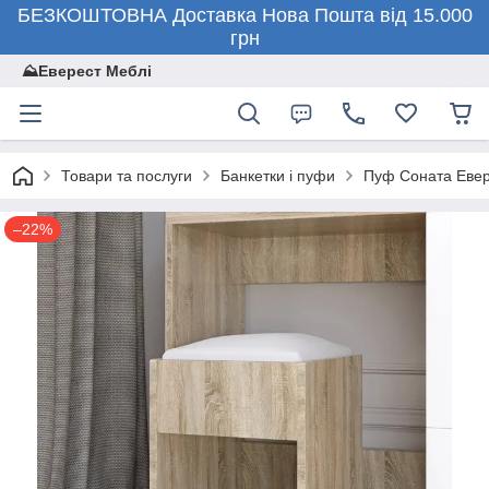
БЕЗКОШТОВНА Доставка Нова Пошта від 15.000
грн
⛰️Еверест Меблі
Товари та послуги
Банкетки і пуфи
Пуф Соната Евер
–22%