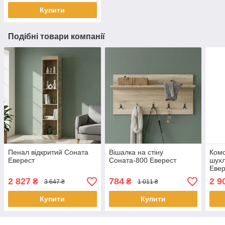
Купити
Подібні товари компанії
Пенал відкритий Соната
Вішалка на стіну
Комо
Еверест
Соната-800 Еверест
шух
Евер
2 827
784
2 9
₴
₴
3 647 ₴
1 011 ₴
Купити
Купити