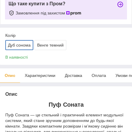
Що таке купити з Пром?
Замовлення під захистом
Колір
Дуб сонома
Венге темний
В наявності
Опис
Характеристики
Доставка
Оплата
Умови п
Опис
Пуф Соната
Пуф Соната — це стильний і практичний елемент модульної
системи, який стане зручним доповненням до будь-якої
кімнати. Завдяки компактним розмірам і м’якому сидінню він
ідеально підходить для використання у передпокої, спальні